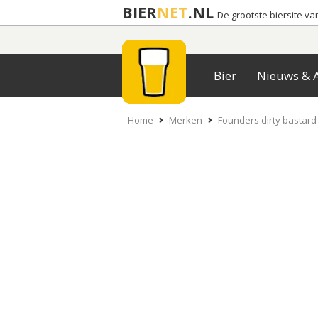
BIER
NET
.NL
De grootste biersite v
Bier
Nieuws & A
Home
Merken
Founders dirty bastard