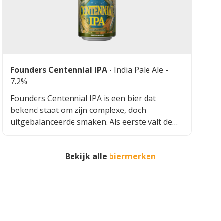
Founders Centennial IPA
-
India Pale Ale
-
7.2%
Founders Centennial IPA is een bier dat
bekend staat om zijn complexe, doch
uitgebalanceerde smaken. Als eerste valt de
prominente aanwezigheid van Centennial hop
op, vandaar ook de naam van het bier. Deze
Bekijk alle
biermerken
hopsoort geeft het bier een sterke, maar
aangename bitterheid. Daarnaast zijn er ook
subtiele florale en citrus-achtige tonen die
voortkomen uit deze hopsoort. Aan de
moutige kant, biedt Founders Centennial IPA
een solide karamel- en broodachtige