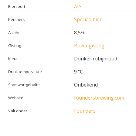
Ale
Biersoort
Speciaalbier
Kenmerk
8,5%
Alcohol
Bovengisting
Gisting
Donker robijnrood
Kleur
9 ℃
Drink temperatuur
Onbekend
Stamwortgehalte
foundersbrewing.com
Website
Founders
Valt onder