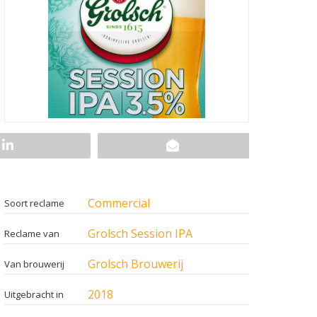
Commercial
Soort reclame
Grolsch Session IPA
Reclame van
Grolsch Brouwerij
Van brouwerij
2018
Uitgebracht in