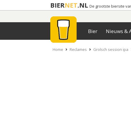
BIER
NET
.NL
De grootste biersite v
Bier
Nieuws & A
Home
Reclames
Grolsch session ipa