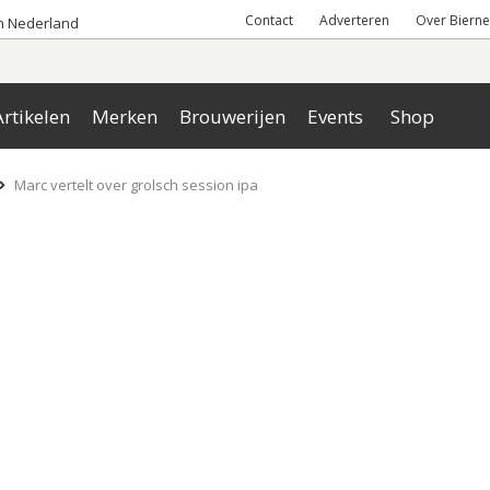
Contact
Adverteren
Over Bierne
an Nederland
rtikelen
Merken
Brouwerijen
Events
Shop
Marc vertelt over grolsch session ipa