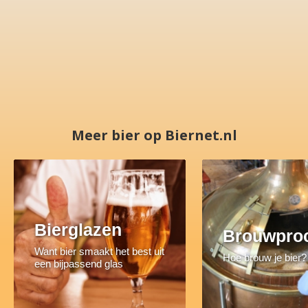
Meer bier op Biernet.nl
Bierglazen
Brouwpro
Want bier smaakt het best uit
Hoe brouw je bier?
een bijpassend glas