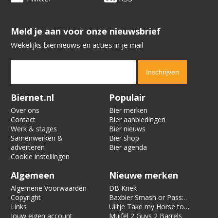
​​​​​​​Meld je aan voor onze nieuwsbrief
Wekelijks biernieuws en acties in je mail
Verification code:
7212
Biernet.nl
Populair
Over ons
Bier merken
Contact
Bier aanbiedingen
Werk & stages
Bier nieuws
Samenwerken &
Bier shop
adverteren
Bier agenda
Cookie instellingen
Algemeen
Nieuwe merken
Algemene Voorwaarden
DB Kriek
Copyright
Baxbier Smash or Pass:
Links
Strata
Uiltje Take my Horse to
Jouw eigen account
the Hotel Room
Muifel 2 Guys 2 Barrels