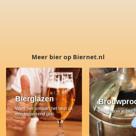
Meer bier op Biernet.nl
Bierglazen
Brouwpro
Want bier smaakt het best uit
Hoe brouw je bier?
een bijpassend glas