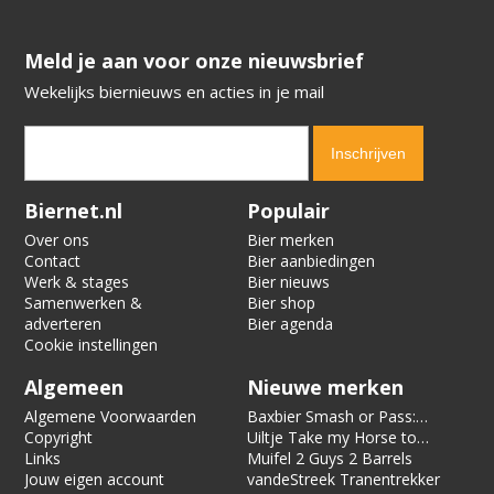
​​​​​​​Meld je aan voor onze nieuwsbrief
Wekelijks biernieuws en acties in je mail
Verification code:
2836
Biernet.nl
Populair
Over ons
Bier merken
Contact
Bier aanbiedingen
Werk & stages
Bier nieuws
Samenwerken &
Bier shop
adverteren
Bier agenda
Cookie instellingen
Algemeen
Nieuwe merken
Algemene Voorwaarden
Baxbier Smash or Pass:
Copyright
Strata
Uiltje Take my Horse to
Links
the Hotel Room
Muifel 2 Guys 2 Barrels
Jouw eigen account
vandeStreek Tranentrekker