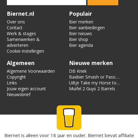
Verification code:
8798
Biernet.nl
Populair
Over ons
Bier merken
Contact
Bier aanbiedingen
Werk & stages
Bier nieuws
Samenwerken &
Bier shop
adverteren
Bier agenda
Cookie instellingen
Algemeen
Nieuwe merken
Algemene Voorwaarden
DB Kriek
Copyright
Baxbier Smash or Pass:
Links
Strata
Uiltje Take my Horse to
Jouw eigen account
the Hotel Room
Muifel 2 Guys 2 Barrels
Nieuwsbrief
Biernet is alleen voor 18 jaar en ouder. Biernet bevat affiliate