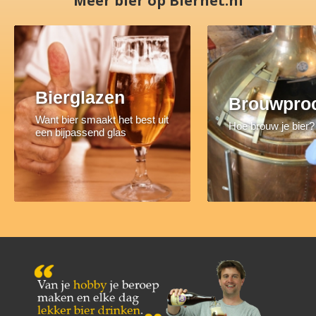
Meer bier op Biernet.nl
Bierglazen
Brouwpro
Want bier smaakt het best uit
Hoe brouw je bier?
een bijpassend glas