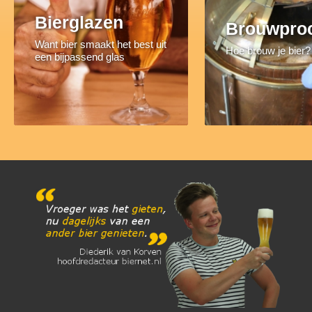
Bierglazen
Brouwpro
Want bier smaakt het best uit
Hoe brouw je bier?
een bijpassend glas