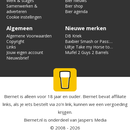
Werk & stages
Bier nieuws
Samenwerken &
Bier shop
adverteren
Bier agenda
Cookie instellingen
Algemeen
Nieuwe merken
Algemene Voorwaarden
DB Kriek
Copyright
Baxbier Smash or Pass:
Links
Strata
Uiltje Take my Horse to
Jouw eigen account
the Hotel Room
Muifel 2 Guys 2 Barrels
Nieuwsbrief
Biernet is alleen voor 18 jaar en ouder. Biernet bevat affiliate
links, als je iets bestelt via zo’n link, kunnen we een vergoeding
krijgen.
Biernet.nl
is onderdeel van
Jaspers Media
© 2008 - 2026