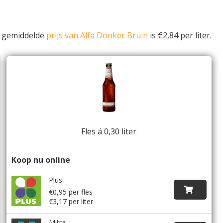
e gemiddelde
prijs van Alfa Donker Bruin
is €2,84 per liter.
Fles á 0,30 liter
Koop nu online
Plus
€0,95 per fles
€3,17 per liter
Mitra