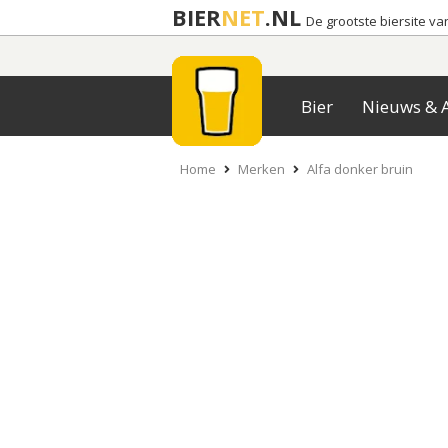
BIER
NET
.NL
De grootste biersite v
Bier
Nieuws & A
Home
Merken
Alfa donker bruin