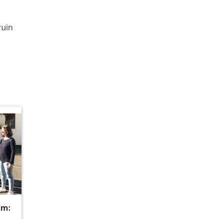
ruin
um: