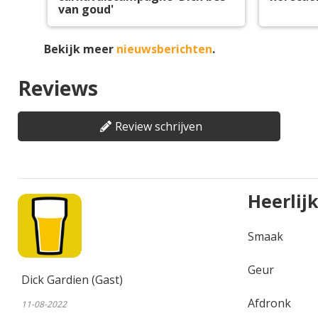
van goud'
Bekijk meer
nieuwsberichten
.
Reviews
Review schrijven
Heerlijk
Smaak
Geur
Dick Gardien (Gast)
Afdronk
11-08-2022