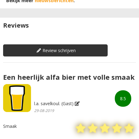
Bekijk meer
nieuwsberichten
.
Reviews
Review schrijven
Een heerlijk alfa bier met volle smaak
8.5
l.a. savelkoul. (Gast)
29-08-2019
Smaak