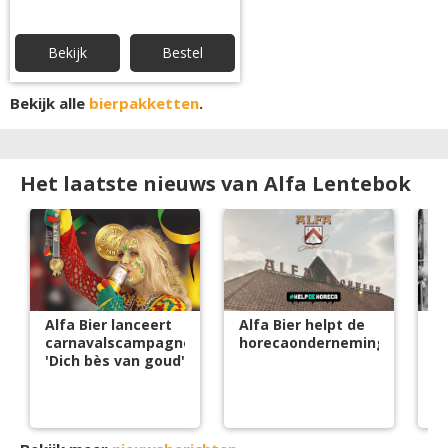
Bekijk
Bestel
Bekijk alle
bierpakketten
.
Het laatste nieuws van Alfa Lentebok
Alfa Bier lanceert
Alfa Bier helpt de
Al
carnavalscampagne
horecaonderneming!
ju
'Dich bès van goud'