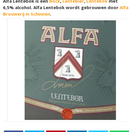
Alfa Lentebok is een
Bock
,
Lentebier
,
Lentebok
met
6,5% alcohol. Alfa Lentebok wordt gebrouwen door
Alfa
Brouwerij in Schinnen
.