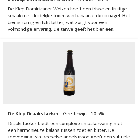
De Klep Dominicaner Weizen heeft een frisse en fruitige
smaak met duidelijke tonen van banaan en kruidnagel. Het
bier is romig en licht bitter, wat zorgt voor een
volmondige ervaring. De tarwe geeft het bier een
troebele uitstraling en een zachte afdronk. Dit
speciaalbier is perfect voor liefhebbers van een klassieke
weizen, met een balans tussen zoet en kruidig.
De Klep Draakstaeker
-
Gerstewijn
- 10.5%
Draakstaeker biedt een complexe smaakervaring met
een harmonieuze balans tussen zoet en bitter. De
toevoeging van Beeselse appelstroop geeft een subtiele