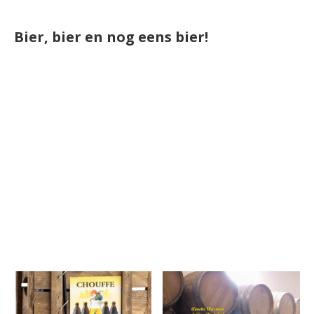
Bier, bier en nog eens bier!