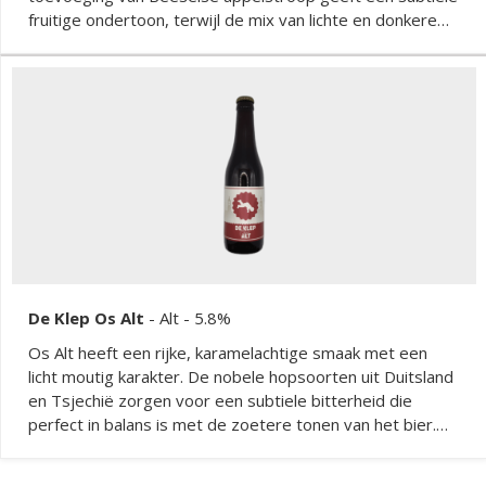
fruitige ondertoon, terwijl de mix van lichte en donkere
mouten zorgt voor een rijke, volle smaak. Dit speciaalbier
heeft een diepe, donkere kleur en onthult aroma's van
appel en karamel. Het is een bier dat het best tot zijn
recht komt bij een rustige genietmoment.
De Klep Os Alt
-
Alt
- 5.8%
Os Alt heeft een rijke, karamelachtige smaak met een
licht moutig karakter. De nobele hopsoorten uit Duitsland
en Tsjechië zorgen voor een subtiele bitterheid die
perfect in balans is met de zoetere tonen van het bier.
Dit speciaalbier heeft een volle body en een aangename
afdronk, waardoor het een uitstekende keuze is voor