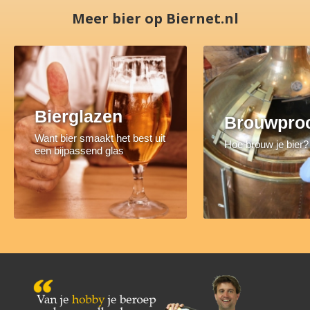
Meer bier op Biernet.nl
Bierglazen
Brouwpro
Want bier smaakt het best uit
Hoe brouw je bier?
een bijpassend glas