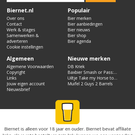
Verification code:
1045
Biernet.nl
Populair
Over ons
Bier merken
Contact
Bier aanbiedingen
Werk & stages
Bier nieuws
Samenwerken &
Bier shop
adverteren
Bier agenda
Cookie instellingen
Algemeen
Nieuwe merken
Algemene Voorwaarden
DB Kriek
Copyright
Baxbier Smash or Pass:
Links
Strata
Uiltje Take my Horse to
Jouw eigen account
the Hotel Room
Muifel 2 Guys 2 Barrels
Nieuwsbrief
Biernet is alleen voor 18 jaar en ouder. Biernet bevat affiliate