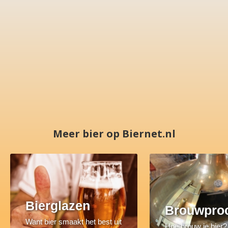
Meer bier op Biernet.nl
Bierglazen
Brouwpro
Want bier smaakt het best uit
Hoe brouw je bier?