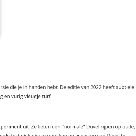
sie die je in handen hebt. De editie van 2022 heeft subtiele
 en vurig vleugje turf.
iment uit. Ze lieten een ''normale" Duvel rijpen op oude,
oude techniek nieuwe smaken en aspecten van Duvel te