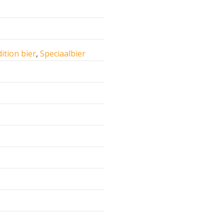
ition bier
,
Speciaalbier