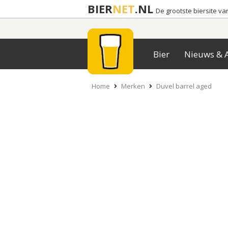
BIER
NET
.NL
De grootste biersite v
Bier
Nieuws & A
Home
Merken
Duvel barrel aged