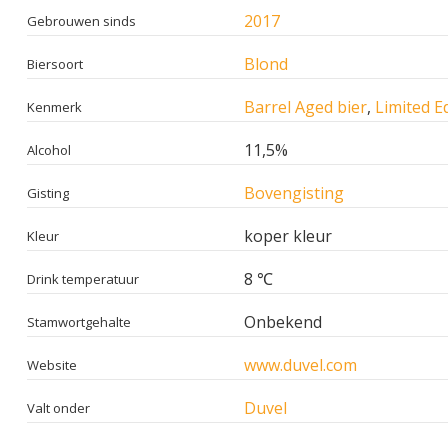
2017
Gebrouwen sinds
Blond
Biersoort
Barrel Aged bier
,
Limited Ed
Kenmerk
11,5%
Alcohol
Bovengisting
Gisting
koper kleur
Kleur
8 ℃
Drink temperatuur
Onbekend
Stamwortgehalte
www.duvel.com
Website
Duvel
Valt onder