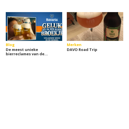
Blog
Merken
De meest unieke
DAVO Road Trip
bierreclames van de
afgelopen EK's en WK's
voetbal