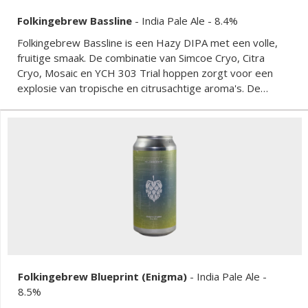
Folkingebrew Bassline
-
India Pale Ale
- 8.4%
Folkingebrew Bassline is een Hazy DIPA met een volle,
fruitige smaak. De combinatie van Simcoe Cryo, Citra
Cryo, Mosaic en YCH 303 Trial hoppen zorgt voor een
explosie van tropische en citrusachtige aroma's. De
moutbasis van Pilsner, Wheat en Oats geeft het bier een
zachte textuur. Het alcoholpercentage van 8.4% voegt
een lichte warmte toe aan de afdronk, waardoor het bier
perfect in balans is.
Folkingebrew Blueprint (Enigma)
-
India Pale Ale
-
8.5%