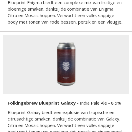
Blueprint Enigma biedt een complexe mix van fruitige en
bloemige smaken, dankzij de combinatie van Enigma,
Citra en Mosaic hoppen. Verwacht een volle, sappige
body met tonen van rode bessen, perzik en een vleugje
dennen. De bittere afdronk is perfect in balans met de
zoetheid van het bier, wat zorgt voor een
verfrissende drinkervaring.
Folkingebrew Blueprint Galaxy
-
India Pale Ale
- 8.5%
Blueprint Galaxy biedt een explosie van tropische en
citrusachtige smaken, dankzij de combinatie van Galaxy,
Citra en Mosaic hoppen. Verwacht een volle, sappige
body met tonen van passievrucht, perzik en sinaasappel.