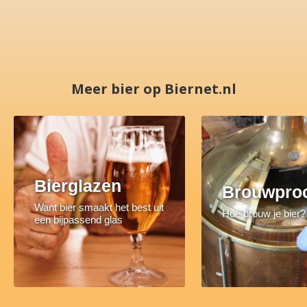
Meer bier op Biernet.nl
Bierglazen
Brouwpro
Want bier smaakt het best uit
Hoe brouw je bier?
een bijpassend glas