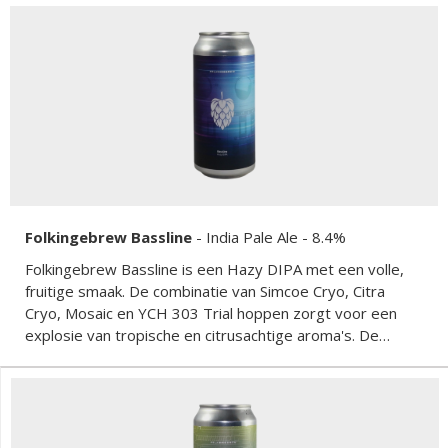
Folkingebrew Bassline
-
India Pale Ale
- 8.4%
Folkingebrew Bassline is een Hazy DIPA met een volle,
fruitige smaak. De combinatie van Simcoe Cryo, Citra
Cryo, Mosaic en YCH 303 Trial hoppen zorgt voor een
explosie van tropische en citrusachtige aroma's. De
moutbasis van Pilsner, Wheat en Oats geeft het bier een
zachte textuur. Het alcoholpercentage van 8.4% voegt
een lichte warmte toe aan de afdronk, waardoor het bier
perfect in balans is.