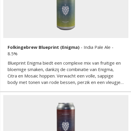
Folkingebrew Blueprint (Enigma)
-
India Pale Ale
-
8.5%
Blueprint Enigma biedt een complexe mix van fruitige en
bloemige smaken, dankzij de combinatie van Enigma,
Citra en Mosaic hoppen. Verwacht een volle, sappige
body met tonen van rode bessen, perzik en een vleugje
dennen. De bittere afdronk is perfect in balans met de
zoetheid van het bier, wat zorgt voor een
verfrissende drinkervaring.