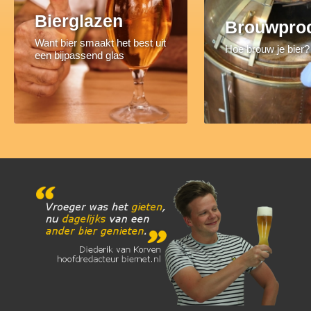
Bierglazen
Brouwpro
Want bier smaakt het best uit
Hoe brouw je bier?
een bijpassend glas