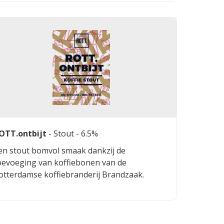
ntens en verwarmend, ideaal voor liefhebbers
an krachtige bieren. Het bier biedt een
armonieuze balans tussen zoetheid en de
ubtiele bitterheid van de hop.
OTT.ontbijt
-
Stout
- 6.5%
en stout bomvol smaak dankzij de
oevoeging van koffiebonen van de
otterdamse koffiebranderij Brandzaak.