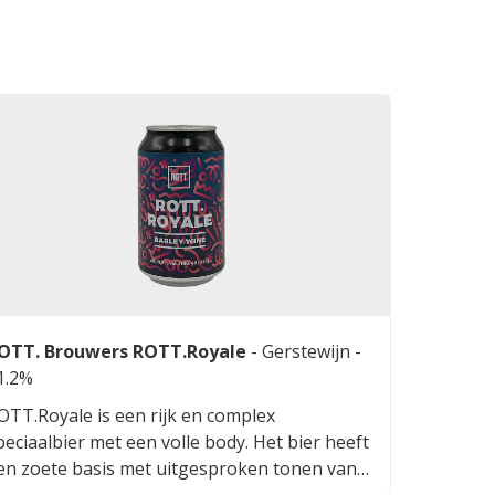
OTT. Brouwers ROTT.Royale
-
Gerstewijn
-
1.2%
OTT.Royale is een rijk en complex
peciaalbier met een volle body. Het bier heeft
en zoete basis met uitgesproken tonen van
aramel, vanille en rood fruit. De smaak is