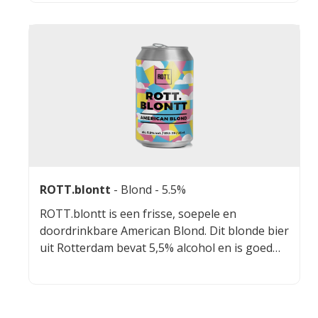
Cryo Pop Hop en Citra hop zorgen voor een
intens hoppig karakter, terwijl de hazy textuur
een volle en romige mondgevoel biedt. Dit bier
is perfect uitgebalanceerd en ideaal voor
liefhebbers van fruitige en hoppige bieren.
ROTT.blontt
-
Blond
- 5.5%
ROTT.blontt is een frisse, soepele en
doordrinkbare American Blond. Dit blonde bier
uit Rotterdam bevat 5,5% alcohol en is goed
doordrinkbaar.