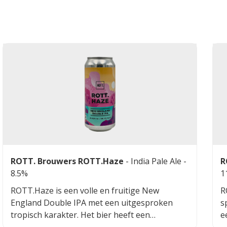
ROTT. Brouwers ROTT.Haze
-
India Pale Ale
-
R
8.5%
1
ROTT.Haze is een volle en fruitige New
R
England Double IPA met een uitgesproken
s
tropisch karakter. Het bier heeft een
e
zijdezachte afdronk en een perfecte balans
k