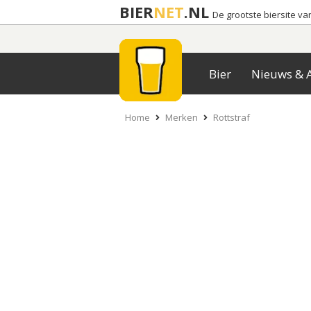
BIER
NET
.NL
De grootste biersite v
Bier
Nieuws & A
Home
Merken
Rottstraf