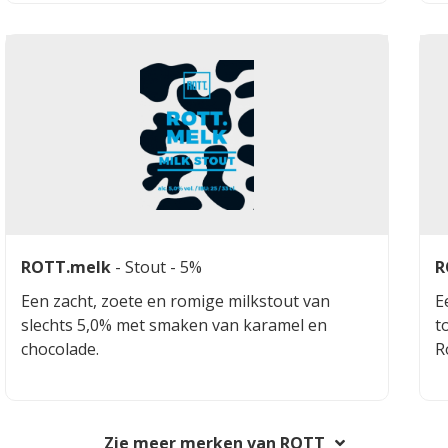
tussen intense hoppen en fruitige aroma's. De
i
smaak wordt gekenmerkt door tonen van
v
mango, ananas en citrus, wat zorgt voor een
h
verfrissende en dorstlessende ervaring. Dit
s
speciaalbier is ideaal voor liefhebbers van
moderne, smaakvolle bieren.
ROTT.melk
-
Stout
- 5%
R
Een zacht, zoete en romige milkstout van
E
slechts 5,0% met smaken van karamel en
t
chocolade.
R
Zie meer merken van ROTT