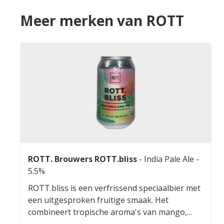
Meer merken van ROTT
ROTT. Brouwers ROTT.bliss
-
India Pale Ale
-
5.5%
ROTT.bliss is een verfrissend speciaalbier met
een uitgesproken fruitige smaak. Het
combineert tropische aroma's van mango,
ananas en citrus met een zachte bitterheid. De