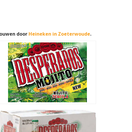
rouwen door
Heineken in Zoeterwoude
.