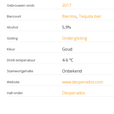
2017
Gebrouwen sinds
Biermix
,
Tequila bier
Biersoort
5,9%
Alcohol
Ondergisting
Gisting
Goud
Kleur
4-6 ℃
Drink temperatuur
Onbekend
Stamwortgehalte
www.desperados.com
Website
Desperados
Valt onder