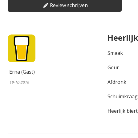
Review schrijven
Heerlij
Smaak
Geur
Erna (Gast)
Afdronk
19-10-2019
Schuimkraag
Heerlijk bier