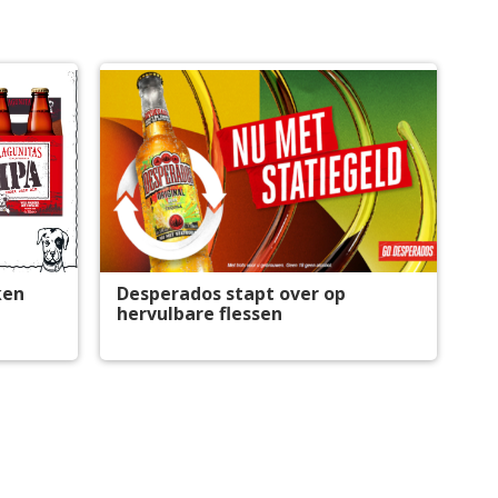
ken
Desperados stapt over op
hervulbare flessen