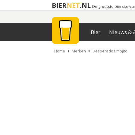
BIER
NET
.NL
De grootste biersite v
Bier
Nieuws & A
Home
Merken
Desperados mojito