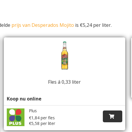
delde
prijs van Desperados Mojito
is €5,24 per liter.
Fles á 0,33 liter
Koop nu online
Plus
€1,84 per fles
€5,58 per liter