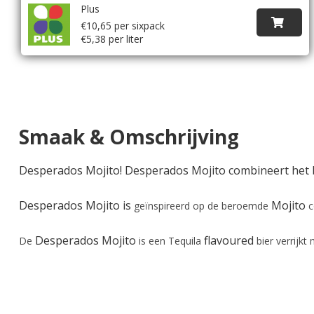
Plus
€10,65 per sixpack
€5,38 per liter
Smaak & Omschrijving
Desperados Mojito! Desperados Mojito combineert het bi
Desperados Mojito is
Mojito
g
eïnspireerd op de beroemde
c
Desperados
Mojito
flavoured
De
is een Tequila
bier verrijk