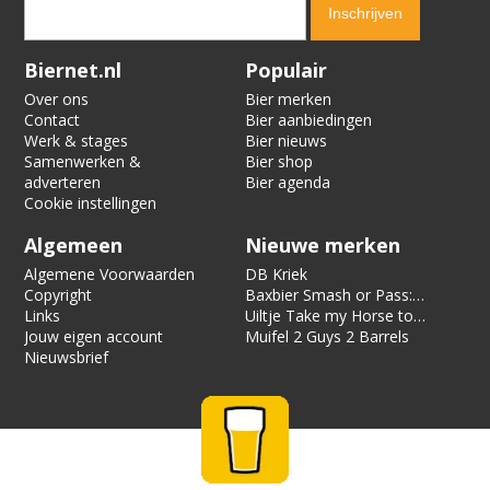
Verification code:
2293
Biernet.nl
Populair
Over ons
Bier merken
Contact
Bier aanbiedingen
Werk & stages
Bier nieuws
Samenwerken &
Bier shop
adverteren
Bier agenda
Cookie instellingen
Algemeen
Nieuwe merken
Algemene Voorwaarden
DB Kriek
Copyright
Baxbier Smash or Pass:
Links
Strata
Uiltje Take my Horse to
Jouw eigen account
the Hotel Room
Muifel 2 Guys 2 Barrels
Nieuwsbrief