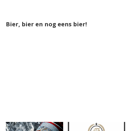
Bier, bier en nog eens bier!