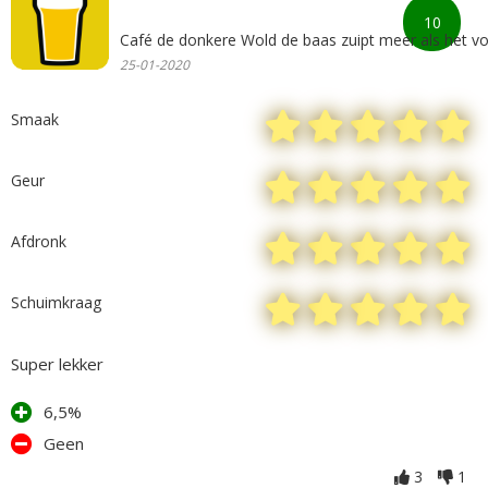
10
Café de donkere Wold de baas zuipt meer als het vo
25-01-2020
Smaak
Geur
Afdronk
Schuimkraag
Super lekker
6,5%
Geen
3
1