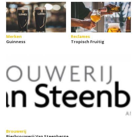
Merken
Reclames
Guinness
Tropisch Fruitig
Brouwerij
Bierbrouwerij Van Steenberge