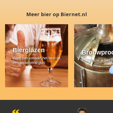
Meer bier op Biernet.nl
Bierglazen
Brouwpro
Want bier smaakt het best uit
Hoe brouw je bier?
een bijpassend glas