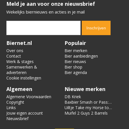
​​​​​​​Meld je aan voor onze nieuwsbrief
Wekelijks biernieuws en acties in je mail
Verification code:
1057
Biernet.nl
Populair
Over ons
Bier merken
Contact
Bier aanbiedingen
Werk & stages
Bier nieuws
Samenwerken &
Bier shop
adverteren
Bier agenda
Cookie instellingen
Algemeen
Nieuwe merken
Algemene Voorwaarden
DB Kriek
Copyright
Baxbier Smash or Pass:
Links
Strata
Uiltje Take my Horse to
Jouw eigen account
the Hotel Room
Muifel 2 Guys 2 Barrels
Nieuwsbrief