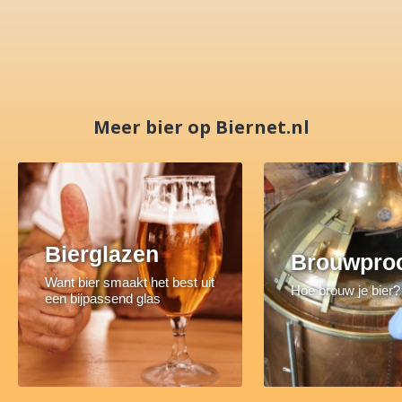
Meer bier op Biernet.nl
Bierglazen
Brouwpro
Want bier smaakt het best uit
Hoe brouw je bier?
een bijpassend glas