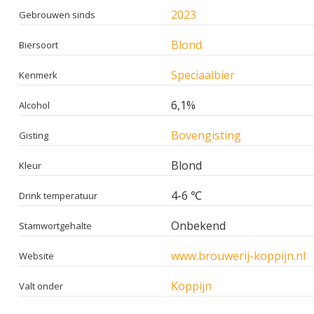
2023
Gebrouwen sinds
Blond
Biersoort
Speciaalbier
Kenmerk
6,1%
Alcohol
Bovengisting
Gisting
Blond
Kleur
4-6 ℃
Drink temperatuur
Onbekend
Stamwortgehalte
www.brouwerij-koppijn.nl
Website
Koppijn
Valt onder