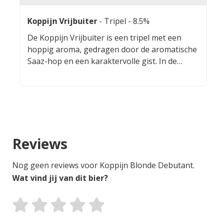
Koppijn Vrijbuiter
-
Tripel
- 8.5%
De Koppijn Vrijbuiter is een tripel met een
hoppig aroma, gedragen door de aromatische
Saaz-hop en een karaktervolle gist. In de
smaak zijn subtiele parfumachtige tonen
aanwezig, gecombineerd met een lichte
bitterheid die mooi in balans wordt gebracht
door een zachte zoetheid. Het mondgevoel is
zowel verfrissend als complex. De afdronk is
fijn en aanhoudend, met een samenspel van
Reviews
hop en mout dat het bier zijn karakter geeft.
Nog geen reviews voor Koppijn Blonde Debutant.
Wat vind jij van dit bier?