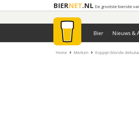
BIER
NET
.NL
De grootste biersite v
Bier
Nieuws & A
Home
Merken
Koppijn blonde debuta