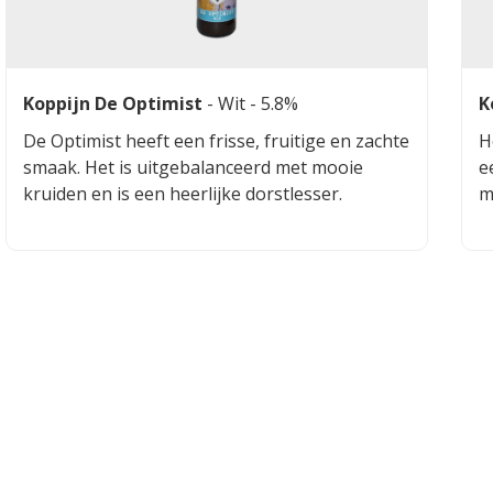
Koppijn De Optimist
-
Wit
- 5.8%
K
De Optimist heeft een frisse, fruitige en zachte
H
smaak. Het is uitgebalanceerd met mooie
e
kruiden en is een heerlijke dorstlesser.
m
v
b
a
k
a
m
h