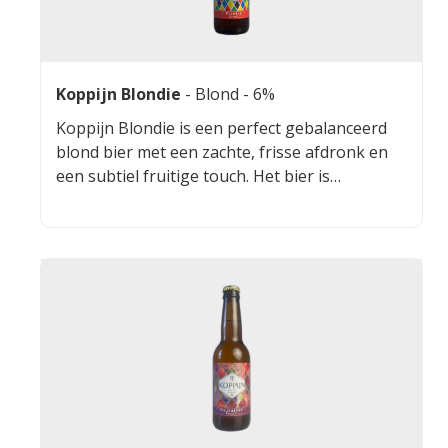
Koppijn Blondie
-
Blond
- 6%
Koppijn Blondie is een perfect gebalanceerd
blond bier met een zachte, frisse afdronk en
een subtiel fruitige touch. Het bier is
gebrouwen met gerstemout en tarwemout, en
verfijnd gehopt met een harmonieuze mix van
Magnum, Goldings, Fuggles en Cascade. Deze
combinatie zorgt voor een lichtvoetig,
doordrinkbaar en heerlijk aromatisch
speciaalbier dat zowel toegankelijk als
karaktervol is.