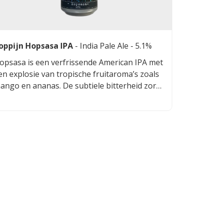
oppijn Hopsasa IPA
-
India Pale Ale
- 5.1%
opsasa is een verfrissende American IPA met
en explosie van tropische fruitaroma’s zoals
ango en ananas. De subtiele bitterheid zorgt
oor een gebalanceerde smaakbeleving. Dit
ier heeft een lichte body en een zachte
fdronk, waardoor het zowel toegankelijk als
araktervol is. De hoppen geven een
angename citrusachtige toets, terwijl de
outbasis zorgt voor een lichte zoetheid die
et geheel mooi afrondt.