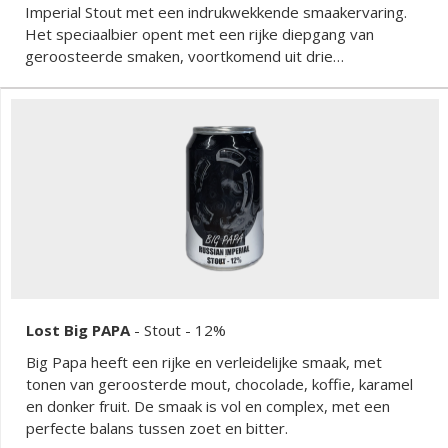
Imperial Stout met een indrukwekkende smaakervaring.
Het speciaalbier opent met een rijke diepgang van
geroosteerde smaken, voortkomend uit drie
verschillende roostmalts die tijdens het brouwproces
werden gebruikt. De cacaonibs voegen een heerlijke
chocoladesmaak toe aan dit bier, terwijl het extract van
gezouten karamel voor een bijzondere twist zorgt. Deze
stout combineert op meesterlijke wijze zoete, hartige en
bittere elementen met roastige nuances, alles
tegelijkertijd. De stroperige dikte getuigt van het dubbel
maishen en het verlengde koken.
Lost Big PAPA
-
Stout
- 12%
Big Papa heeft een rijke en verleidelijke smaak, met
tonen van geroosterde mout, chocolade, koffie, karamel
en donker fruit. De smaak is vol en complex, met een
perfecte balans tussen zoet en bitter.