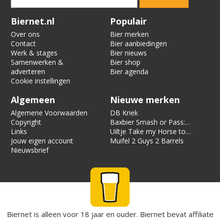
Verification code:
6975
Biernet.nl
Populair
Over ons
Bier merken
Contact
Bier aanbiedingen
Werk & stages
Bier nieuws
Samenwerken &
Bier shop
adverteren
Bier agenda
Cookie instellingen
Algemeen
Nieuwe merken
Algemene Voorwaarden
DB Kriek
Copyright
Baxbier Smash or Pass:
Links
Strata
Uiltje Take my Horse to
Jouw eigen account
the Hotel Room
Muifel 2 Guys 2 Barrels
Nieuwsbrief
Biernet is alleen voor 18 jaar en ouder. Biernet bevat affiliate