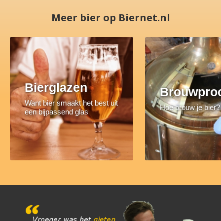
Meer bier op Biernet.nl
Bierglazen
Brouwpro
Want bier smaakt het best uit
Hoe brouw je bier?
een bijpassend glas