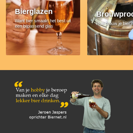
Bierglazen
Brouwpro
Want bier smaakt het best uit
Hoe brouw je bier?
een bijpassend glas