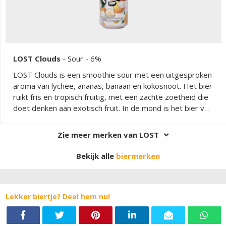
LOST Clouds
-
Sour
- 6%
LOST Clouds is een smoothie sour met een uitgesproken
aroma van lychee, ananas, banaan en kokosnoot. Het bier
ruikt fris en tropisch fruitig, met een zachte zoetheid die
doet denken aan exotisch fruit. In de mond is het bier vol,
dik en zijdezacht, met een explosie van sappige
fruitsmaken en een lichte zuurheid op de achtergrond. De
Zie meer merken van LOST
afdronk is fris en licht zuur, waarbij het fruit lang aanwezig
blijft. Door het gebruik van lactose en havermout krijgt
Bekijk alle
biermerken
het bier een opvallend romige, smoothie-achtige body
die de naam volledig waarmaakt.
Lekker biertje? Deel hem nu!