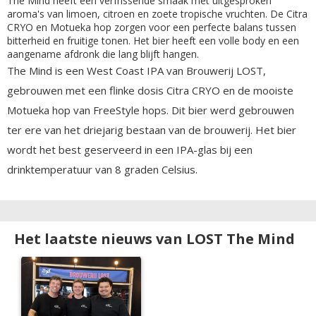
The Mind heeft een verfrissende smaak met uitgesproken
aroma's van limoen, citroen en zoete tropische vruchten. De Citra
CRYO en Motueka hop zorgen voor een perfecte balans tussen
bitterheid en fruitige tonen. Het bier heeft een volle body en een
aangename afdronk die lang blijft hangen.
The Mind is een West Coast IPA van Brouwerij LOST,
gebrouwen met een flinke dosis Citra CRYO en de mooiste
Motueka hop van FreeStyle hops. Dit bier werd gebrouwen
ter ere van het driejarig bestaan van de brouwerij. Het bier
wordt het best geserveerd in een IPA-glas bij een
drinktemperatuur van 8 graden Celsius.
Het laatste nieuws van LOST The Mind