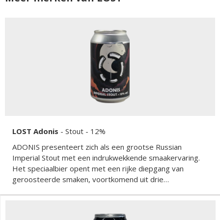
LOST Adonis
-
Stout
- 12%
ADONIS presenteert zich als een grootse Russian
Imperial Stout met een indrukwekkende smaakervaring.
Het speciaalbier opent met een rijke diepgang van
geroosteerde smaken, voortkomend uit drie
verschillende roostmalts die tijdens het brouwproces
werden gebruikt. De cacaonibs voegen een heerlijke
chocoladesmaak toe aan dit bier, terwijl het extract van