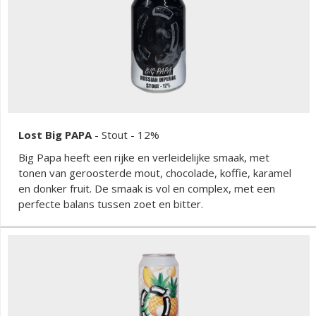
gezouten karamel voor een bijzondere twist zorgt. Deze
stout combineert op meesterlijke wijze zoete, hartige en
bittere elementen met roastige nuances, alles
tegelijkertijd. De stroperige dikte getuigt van het dubbel
maishen en het verlengde koken.
Lost Big PAPA
-
Stout
- 12%
Big Papa heeft een rijke en verleidelijke smaak, met
tonen van geroosterde mout, chocolade, koffie, karamel
en donker fruit. De smaak is vol en complex, met een
perfecte balans tussen zoet en bitter.