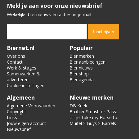
​​​​​​​Meld je aan voor onze nieuwsbrief
Wekelijks biernieuws en acties in je mail
Verification code:
9441
Biernet.nl
Populair
Over ons
Bier merken
Contact
Bier aanbiedingen
Werk & stages
Bier nieuws
Samenwerken &
Bier shop
adverteren
Bier agenda
Cookie instellingen
Algemeen
Nieuwe merken
Algemene Voorwaarden
DB Kriek
Copyright
Baxbier Smash or Pass:
Links
Strata
Uiltje Take my Horse to
Jouw eigen account
the Hotel Room
Muifel 2 Guys 2 Barrels
Nieuwsbrief