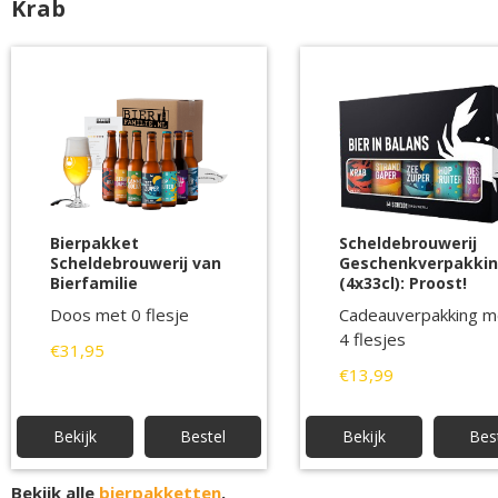
Krab
Bierpakket
Scheldebrouwerij
Scheldebrouwerij van
Geschenkverpakki
Bierfamilie
(4x33cl): Proost!
Doos met 0 flesje
Cadeauverpakking m
4 flesjes
€31,95
€13,99
Bekijk
Bestel
Bekijk
Bes
Bekijk alle
bierpakketten
.