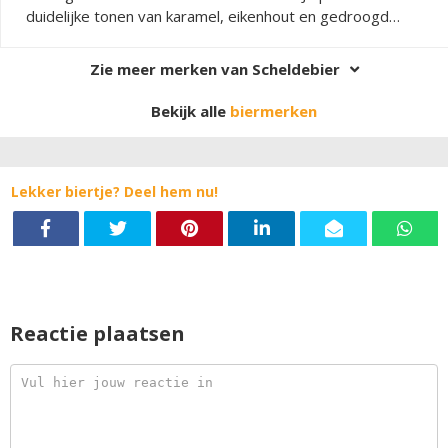
duidelijke tonen van karamel, eikenhout en gedroogd
fruit, die perfect harmoniëren met de zachte,
verwarmende afdronk van de beer brandy. Deze
Zie meer merken van Scheldebier
quadrupel is krachtig en complex, met een zijdezachte
textuur en een lange nasmaak waarin de fusie van bier en
Bekijk alle
biermerken
brandy volledig tot zijn recht komt. Elke slok onthult een
nieuwe laag van verfijning en karakter.
Lekker biertje? Deel hem nu!
Reactie plaatsen