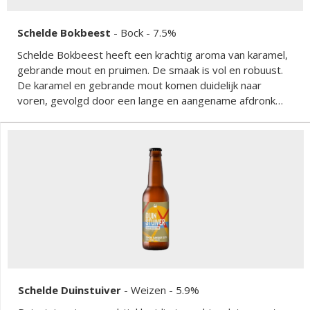
Schelde Bokbeest
-
Bock
- 7.5%
Schelde Bokbeest heeft een krachtig aroma van karamel,
gebrande mout en pruimen. De smaak is vol en robuust.
De karamel en gebrande mout komen duidelijk naar
voren, gevolgd door een lange en aangename afdronk
met een nabitterheid die doet denken aan pure
chocolade. Dit dubbelbockbier is een ware traktatie voor
de liefhebber van complexe en volle bieren, perfect om
van te genieten tijdens de koelere maanden van het jaar.
Schelde Duinstuiver
-
Weizen
- 5.9%