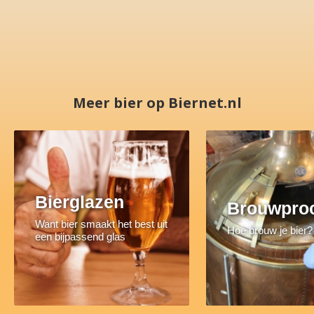
Meer bier op Biernet.nl
Bierglazen
Brouwpro
Want bier smaakt het best uit
Hoe brouw je bier?
een bijpassend glas