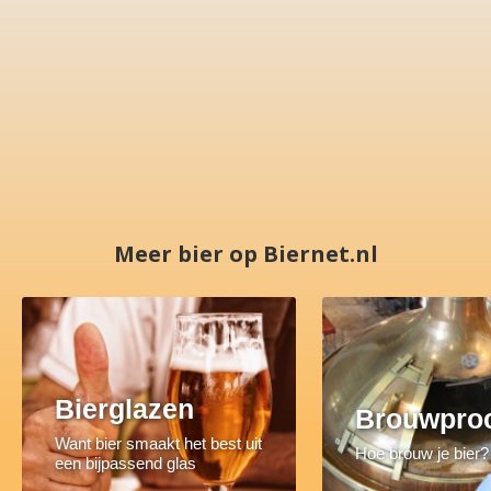
Meer bier op Biernet.nl
Bierglazen
Brouwpro
Want bier smaakt het best uit
Hoe brouw je bier?
een bijpassend glas