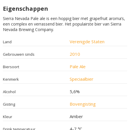
Eigenschappen
Sier­ra Ne­va­da Pa­le ale is een hoppig bier met grapefruit aroma’s,
een complex en verrassend bier. Het populairste bier van Sierra
Nevada Brewing Company.
Verenigde Staten
Land
2010
Gebrouwen sinds
Pale Ale
Biersoort
Speciaalbier
Kenmerk
5,6%
Alcohol
Bovengisting
Gisting
Amber
Kleur
4-7 ℃
Drink temperatuur