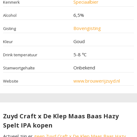
Speciaalbier
Kenmerk
6,5%
Alcohol
Bovengisting
Gisting
Goud
Kleur
5-8 ℃
Drink temperatuur
Onbekend
Stamwortgehalte
www.brouwerijzuyd.nl
Website
Zuyd Craft x De Klep Maas Baas Hazy
Spelt IPA kopen
Actueel zijn er
geen Zuyd Craft x De Klep Maas Baas Hazy