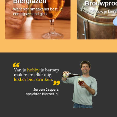
Bierglazen
Brouwpro
Want bier smaakt het best uit
Hoe brouw je bier?
een bijpassend glas