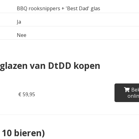
BBQ rooksnippers + 'Best Dad' glas
Ja
Nee
rglazen van DtDD kopen
Bek
€ 59,95
onli
 10 bieren)