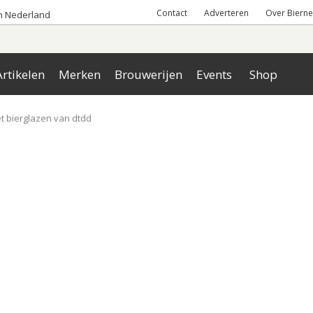
Contact
Adverteren
Over Bierne
an Nederland
rtikelen
Merken
Brouwerijen
Events
Shop
t bierglazen van dtdd