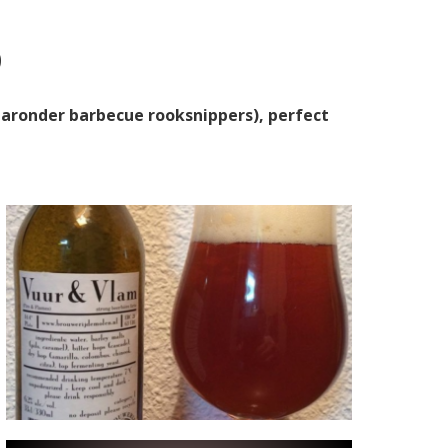
D
aaronder barbecue rooksnippers), perfect