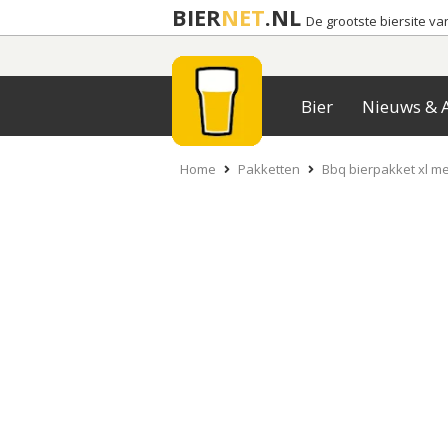
BIER
NET
.NL
De grootste biersite v
Bier
Nieuws & A
Home
Pakketten
Bbq bierpakket xl me