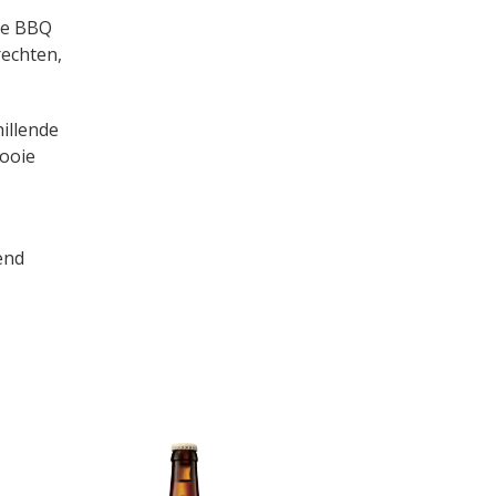
le BBQ
rechten,
hillende
mooie
end