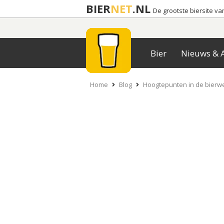
BIER
NET
.NL
De grootste biersite v
Bier
Nieuws & A
Home
Blog
Hoogtepunten in de bierw