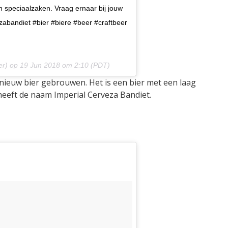
en speciaalzaken. Vraag ernaar bij jouw
vezabandiet #bier #biere #beer #craftbeer
er) op
19 Jun 2018 om 2:10 (PDT)
euw bier gebrouwen. Het is een bier met een laag
heeft de naam Imperial Cerveza Bandiet.