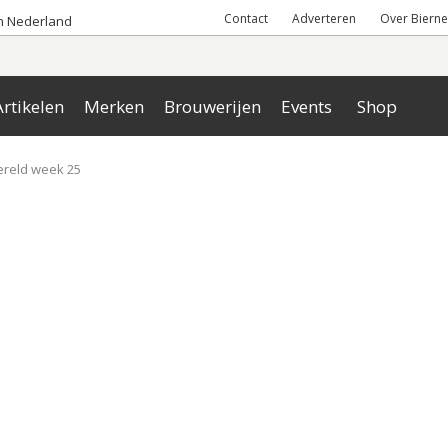
Contact
Adverteren
Over Bierne
an Nederland
rtikelen
Merken
Brouwerijen
Events
Shop
ereld week 25