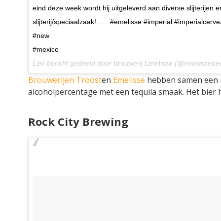
eind deze week wordt hij uitgeleverd aan diverse slijterijen 
slijterij/speciaalzaak! . . . #emelisse #imperial #imperialcer
#new
#mexico
Een bericht gedeeld door
Brouwerij Emelisse
(@emelissebe
Brouwerijen Troost
en
Emelisse
hebben samen een ni
alcoholpercentage met een tequila smaak. Het bier 
Rock City Brewing