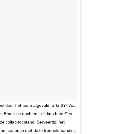
 door het team afgevuld! â˜€ï¸ðŸº Wat
en Emelisse dachten; "dit kan beter!" en
collab tot stand. Serveertip: het
n het zonnetje met deze troebele bandiet,