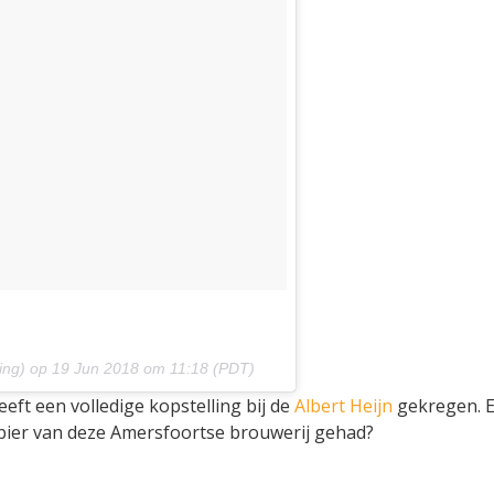
ing) op
19 Jun 2018 om 11:18 (PDT)
heeft een volledige kopstelling bij de
Albert Heijn
gekregen. 
 bier van deze Amersfoortse brouwerij gehad?