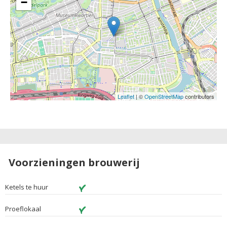
−
Leaflet
| ©
OpenStreetMap
contributors
Voorzieningen brouwerij
Ketels te huur
Proeflokaal