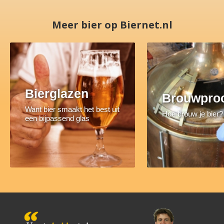
Meer bier op Biernet.nl
Bierglazen
Brouwpro
Want bier smaakt het best uit
Hoe brouw je bier?
een bijpassend glas