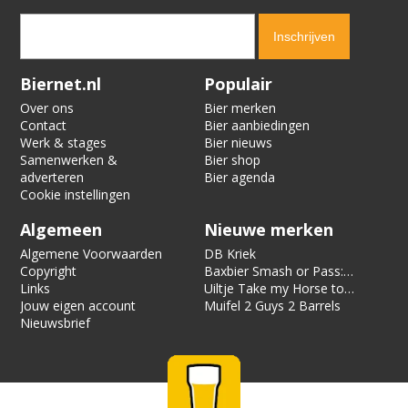
Verification code:
9091
Biernet.nl
Populair
Over ons
Bier merken
Contact
Bier aanbiedingen
Werk & stages
Bier nieuws
Samenwerken &
Bier shop
adverteren
Bier agenda
Cookie instellingen
Algemeen
Nieuwe merken
Algemene Voorwaarden
DB Kriek
Copyright
Baxbier Smash or Pass:
Links
Strata
Uiltje Take my Horse to
Jouw eigen account
the Hotel Room
Muifel 2 Guys 2 Barrels
Nieuwsbrief