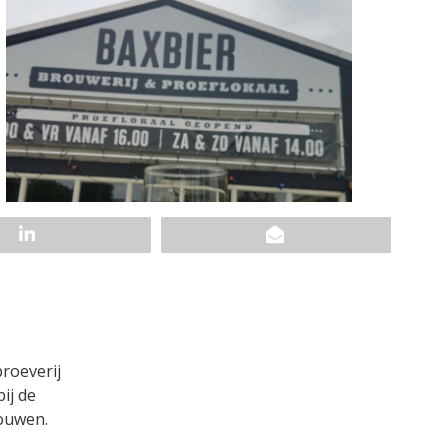
roeverij
ij de
rouwen.