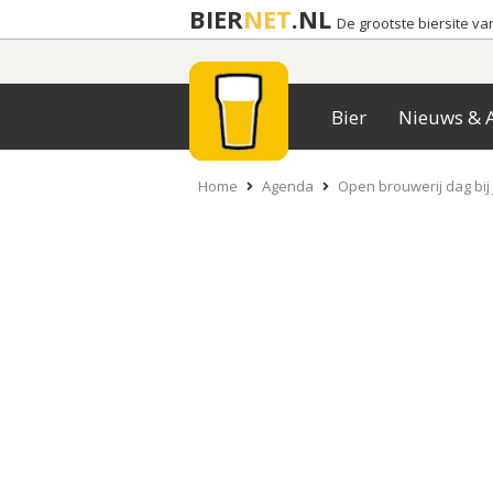
BIER
NET
.NL
De grootste biersite v
Bier
Nieuws & A
Home
Agenda
Open brouwerij dag bij