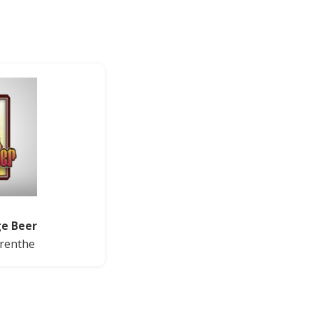
ge Beer
renthe