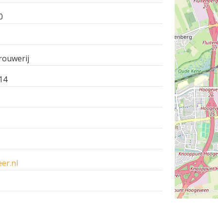
0
rouwerij
14
er.nl