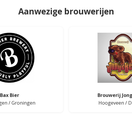
Aanwezige brouwerijen
Bax Bier
Brouwerij Jon
gen
/
Groningen
Hoogeveen
/
D