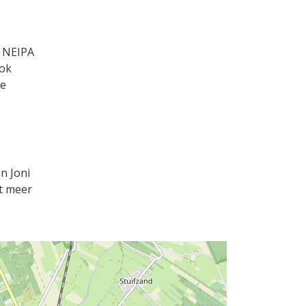
e NEIPA
Ook
te
n Joni
ot meer