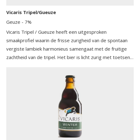
Vicaris Tripel/Gueuze
Geuze
- 7%
Vicaris Tripel / Gueuze heeft een uitgesproken
smaakprofiel waarin de frisse zurigheid van de spontaan
vergiste lambiek harmonieus samengaat met de fruitige
zachtheid van de tripel. Het bier is licht zurig met toetsen
van citrus, groene appel en een subtiele bitterheid. De
afdronk is zacht en verfrissend, wat het bier bijzonder
geschikt maakt voor warme dagen. De combinatie van
twee bierstijlen zorgt voor een complexe maar
toegankelijke smaakbeleving.