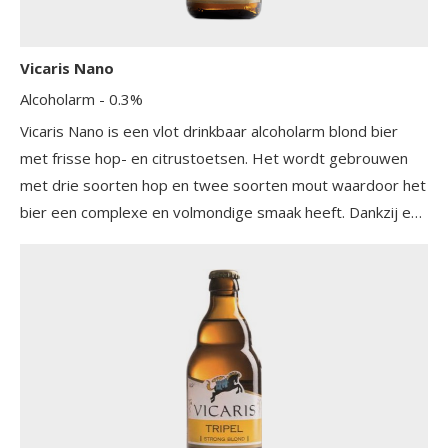
Vicaris Nano
Alcoholarm
- 0.3%
Vicaris Nano is een vlot drinkbaar alcoholarm blond bier
met frisse hop- en citrustoetsen. Het wordt gebrouwen
met drie soorten hop en twee soorten mout waardoor het
bier een complexe en volmondige smaak heeft. Dankzij een
speciale gistsoort worden de suikers niet omgezet in
alcohol, maar zorgen ze wel voor aromatische esters en
een rijke geur- en smaaksensatie.