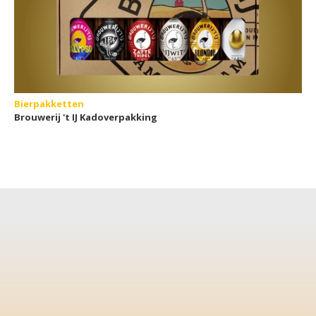
Bierpakketten
Brouwerij 't IJ Kadoverpakking