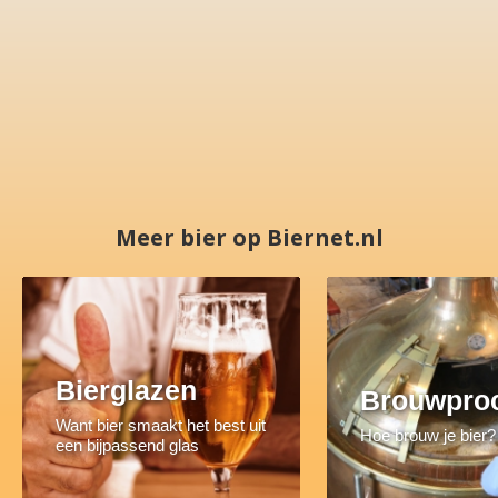
Meer bier op Biernet.nl
Bierglazen
Brouwpro
Want bier smaakt het best uit
Hoe brouw je bier?
een bijpassend glas