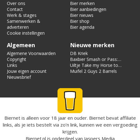
Over ons
Bier merken
Contact
Bier aanbiedingen
Werk & stages
Bier nieuws
Samenwerken &
Bier shop
adverteren
Bier agenda
Cookie instellingen
Algemeen
Nieuwe merken
Algemene Voorwaarden
DB Kriek
Copyright
Baxbier Smash or Pass:
Links
Strata
Uiltje Take my Horse to
Jouw eigen account
the Hotel Room
Muifel 2 Guys 2 Barrels
Nieuwsbrief
Biernet is alleen voor 18 jaar en ouder. Biernet bevat affiliate
links, als je iets bestelt via zo’n link, kunnen we een vergoeding
krijgen.
Biernet.nl
is onderdeel van
Jaspers Media