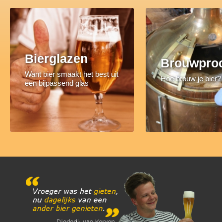
Bierglazen
Brouwpro
Want bier smaakt het best uit
Hoe brouw je bier?
een bijpassend glas