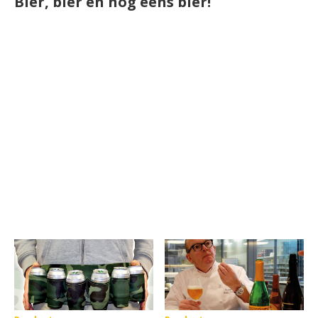
Bier, bier en nog eens bier!