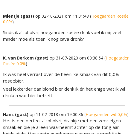
Mientje (gast)
op 02-10-2021 om 11:31:48 (
Hoegaarden Rosée
0.0%
)
Sinds ik alcoholvrij hoegaarden rosée drink voel ik mij veel
minder moe als toen ik nog cava dronk?
K. van Berkom (gast)
op 31-07-2020 om 00:38:54 (
Hoegaarden
Rosée 0.0%
)
Ik was heel verrast over de heerlijke smaak van dit 0,0%
roseebier.
Veel lekkerder dan blond bier denk ik én het enige wat ik wil
drinken wat bier betreft.
Hans (gast)
op 11-02-2018 om 19:00:36 (
Hoegaarden wit 0,0%
)
Het is een perfect alcoholvrij drankje met een zeer eigen
smaak en die je alleen waarneemt achter op de tong aan
beide zijde. Het zoete overheerst niet maar is prachtig in