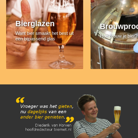
Bierglazen
Brouwpro
Want bier smaakt het best uit
Hoe brouw je bier?
een bijpassend glas