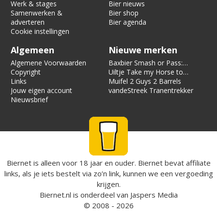
Werk & stages
Bier nieuws
Samenwerken &
Bier shop
adverteren
Bier agenda
Cookie instellingen
Algemeen
Nieuwe merken
Algemene Voorwaarden
Baxbier Smash or Pass:
Copyright
Strata
Uiltje Take my Horse to
Links
the Hotel Room
Muifel 2 Guys 2 Barrels
Jouw eigen account
vandeStreek Tranentrekker
Nieuwsbrief
Biernet is alleen voor 18 jaar en ouder. Biernet bevat affiliate
links, als je iets bestelt via zo’n link, kunnen we een vergoeding
krijgen.
Biernet.nl
is onderdeel van
Jaspers Media
© 2008 - 2026