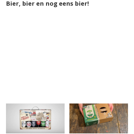
Bier, bier en nog eens bier!