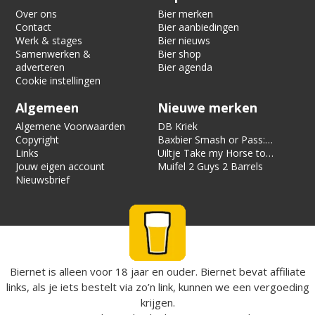
Over ons
Bier merken
Contact
Bier aanbiedingen
Werk & stages
Bier nieuws
Samenwerken &
Bier shop
adverteren
Bier agenda
Cookie instellingen
Algemeen
Nieuwe merken
Algemene Voorwaarden
DB Kriek
Copyright
Baxbier Smash or Pass:
Links
Strata
Uiltje Take my Horse to
Jouw eigen account
the Hotel Room
Muifel 2 Guys 2 Barrels
Nieuwsbrief
Biernet is alleen voor 18 jaar en ouder. Biernet bevat affiliate
links, als je iets bestelt via zo’n link, kunnen we een vergoeding
krijgen.