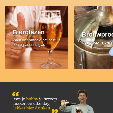
Bierglazen
Brouwpro
Want bier smaakt het best uit
Hoe brouw je bier?
een bijpassend glas