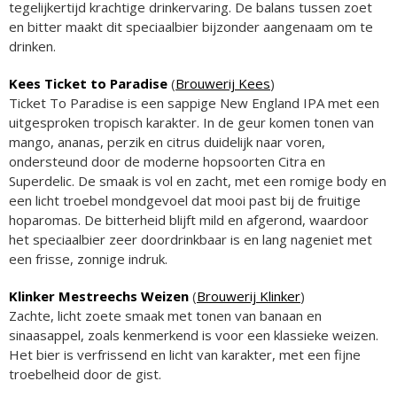
tegelijkertijd krachtige drinkervaring. De balans tussen zoet
en bitter maakt dit speciaalbier bijzonder aangenaam om te
drinken.
Kees Ticket to Paradise
(
Brouwerij Kees
)
Ticket To Paradise is een sappige New England IPA met een
uitgesproken tropisch karakter. In de geur komen tonen van
mango, ananas, perzik en citrus duidelijk naar voren,
ondersteund door de moderne hopsoorten Citra en
Superdelic. De smaak is vol en zacht, met een romige body en
een licht troebel mondgevoel dat mooi past bij de fruitige
hoparomas. De bitterheid blijft mild en afgerond, waardoor
het speciaalbier zeer doordrinkbaar is en lang nageniet met
een frisse, zonnige indruk.
Klinker Mestreechs Weizen
(
Brouwerij Klinker
)
Zachte, licht zoete smaak met tonen van banaan en
sinaasappel, zoals kenmerkend is voor een klassieke weizen.
Het bier is verfrissend en licht van karakter, met een fijne
troebelheid door de gist.