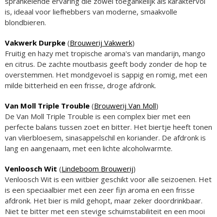
sprankelende ervaring die zowel toegankelijk als karaktervol
is, ideaal voor liefhebbers van moderne, smaakvolle
blondbieren.
Vakwerk Durpke
(
Brouwerij Vakwerk
)
Fruitig en hazy met tropische aroma's van mandarijn, mango
en citrus. De zachte moutbasis geeft body zonder de hop te
overstemmen. Het mondgevoel is sappig en romig, met een
milde bitterheid en een frisse, droge afdronk.
Van Moll Triple Trouble
(
Brouwerij Van Moll
)
De Van Moll Triple Trouble is een complex bier met een
perfecte balans tussen zoet en bitter. Het biertje heeft tonen
van vlierbloesem, sinasappelschil en koriander. De afdronk is
lang en aangenaam, met een lichte alcoholwarmte.
Venloosch Wit
(
Lindeboom Brouwerij
)
Venloosch Wit is een witbier geschikt voor alle seizoenen. Het
is een speciaalbier met een zeer fijn aroma en een frisse
afdronk. Het bier is mild gehopt, maar zeker doordrinkbaar.
Niet te bitter met een stevige schuimstabiliteit en een mooi