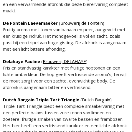
en een verwarmende afdronk die deze bierervaring compleet
maakt.
De Fontein Laevemaeker
(
Brouwerij de Fontein
)
Fruitig aroma met tonen van banaan en peer, aangevuld met
een kruidige indruk. Het mondgevoel is vol en zacht, zoals
past bij een tripel van hoge gisting. De afdronk is aangenaam
met een licht bittere afronding.
Delahaye Pauline
(
Brouwerij DELAHAYE
)
Fris en standvastig karakter met fruitige hoptonen en een
lichte amberkleur. De hop geeft verfrissende aroma's, terwijl
de mout zorgt voor een zachte, evenwichtige body. De
afdronk is aangenaam bitter en verfrissend.
Dutch Bargain Triple Tart Triangle
(
Dutch Bargain
)
Triple Tart Triangle biedt een complexe smaakervaring met
een perfecte balans tussen zure tonen van limoen en
zoetere, fruitige smaken van zwarte bessen en frambozen.
Het bier heeft een verfrissend karakter en een lichte afdronk
met een subtiele zure nasmaak. Ideaal voor liefhebbers van