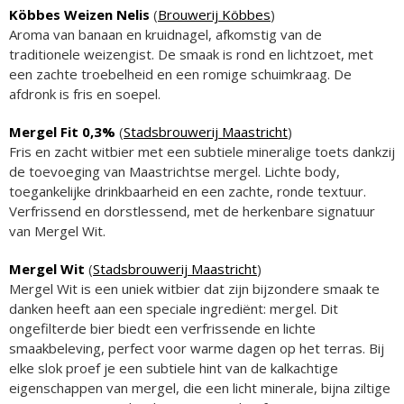
Köbbes Weizen Nelis
(
Brouwerij Köbbes
)
Aroma van banaan en kruidnagel, afkomstig van de
traditionele weizengist. De smaak is rond en lichtzoet, met
een zachte troebelheid en een romige schuimkraag. De
afdronk is fris en soepel.
Mergel Fit 0,3%
(
Stadsbrouwerij Maastricht
)
Fris en zacht witbier met een subtiele mineralige toets dankzij
de toevoeging van Maastrichtse mergel. Lichte body,
toegankelijke drinkbaarheid en een zachte, ronde textuur.
Verfrissend en dorstlessend, met de herkenbare signatuur
van Mergel Wit.
Mergel Wit
(
Stadsbrouwerij Maastricht
)
Mergel Wit is een uniek witbier dat zijn bijzondere smaak te
danken heeft aan een speciale ingrediënt: mergel. Dit
ongefilterde bier biedt een verfrissende en lichte
smaakbeleving, perfect voor warme dagen op het terras. Bij
elke slok proef je een subtiele hint van de kalkachtige
eigenschappen van mergel, die een licht minerale, bijna ziltige