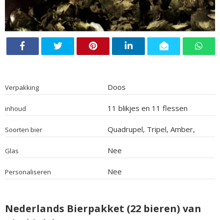
Doos
Verpakking
11 blikjes en 11 flessen
inhoud
Quadrupel, Tripel, Amber,
Soorten bier
Sour, Gerstewijn, Alcoholarm,
India Pale Ale, Weizen, Wit,
Nee
Glas
Blond, Ale
Nee
Personaliseren
Nederlands Bierpakket (22 bieren) van