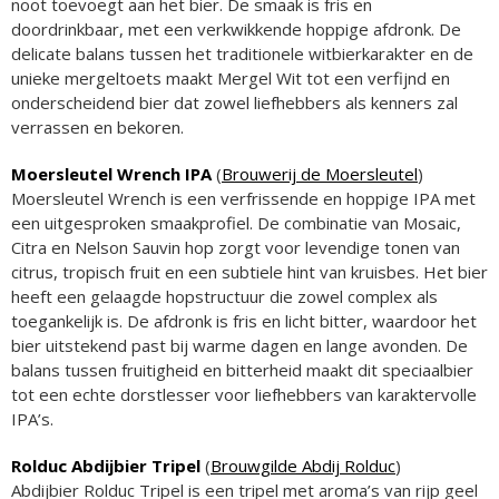
noot toevoegt aan het bier. De smaak is fris en
doordrinkbaar, met een verkwikkende hoppige afdronk. De
delicate balans tussen het traditionele witbierkarakter en de
unieke mergeltoets maakt Mergel Wit tot een verfijnd en
onderscheidend bier dat zowel liefhebbers als kenners zal
verrassen en bekoren.
Moersleutel Wrench IPA
(
Brouwerij de Moersleutel
)
Moersleutel Wrench is een verfrissende en hoppige IPA met
een uitgesproken smaakprofiel. De combinatie van Mosaic,
Citra en Nelson Sauvin hop zorgt voor levendige tonen van
citrus, tropisch fruit en een subtiele hint van kruisbes. Het bier
heeft een gelaagde hopstructuur die zowel complex als
toegankelijk is. De afdronk is fris en licht bitter, waardoor het
bier uitstekend past bij warme dagen en lange avonden. De
balans tussen fruitigheid en bitterheid maakt dit speciaalbier
tot een echte dorstlesser voor liefhebbers van karaktervolle
IPA’s.
Rolduc Abdijbier Tripel
(
Brouwgilde Abdij Rolduc
)
Abdijbier Rolduc Tripel is een tripel met aroma’s van rijp geel