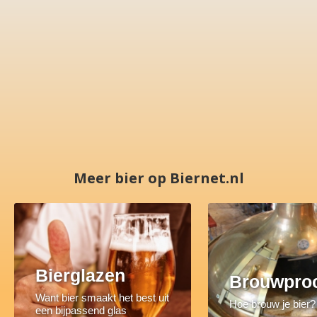
Meer bier op Biernet.nl
Bierglazen
Brouwpro
Want bier smaakt het best uit
Hoe brouw je bier?
een bijpassend glas