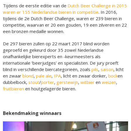
Tijdens de eerste editie van de
Dutch Beer Challenge in 2015
waren er 155 Nederlandse bieren in competitie
. In 2016,
tijdens de 2e Dutch Beer Challenge, waren er 239 bieren in
competitie, waarvan er 20 een gouden, 19 een zilveren en 22
een bronzen medaille wonnen.
De 297 bieren zullen op 22 maart 2017 blind worden
geproefd en gekeurd door 35 zowel Nederlandse
onafhankelijke bierexperts en -keurmeesters als
internationale ‘beerjudges’ en specialisten. De jury proeft
blind in verschillende biercategorieën, zoals
pils
,
saison
, licht
en zwaar
blond
,
pale ale
,
IPA
, licht en zwaar donker,
bock
en
dubbelbock,
stout
/
porter
,
gerstewijn
,
witbier
en
weizen
,
fruitbieren
en houtgelagerde bieren.
Bekendmaking winnaars