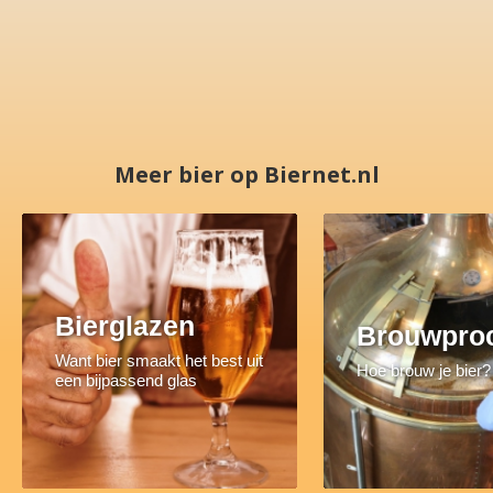
Meer bier op Biernet.nl
Bierglazen
Brouwpro
Want bier smaakt het best uit
Hoe brouw je bier?
een bijpassend glas