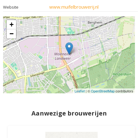
www.muifelbrouwerij.nl
Website
+
−
Leaflet
| ©
OpenStreetMap
contributors
Aanwezige brouwerijen