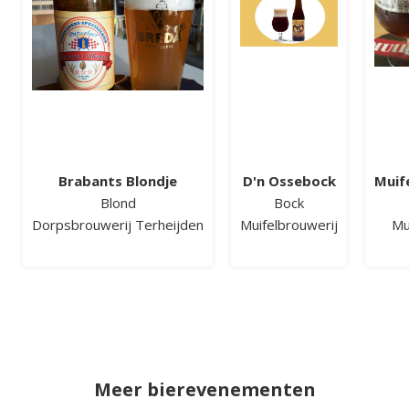
Brabants Blondje
D'n Ossebock
Muif
Blond
Bock
Dorpsbrouwerij Terheijden
Muifelbrouwerij
Mu
Meer bierevenementen