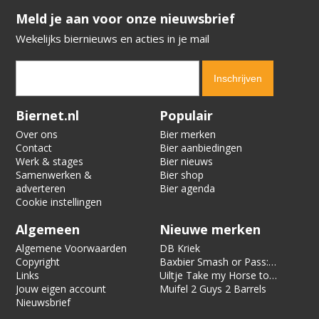
​​​​​​​Meld je aan voor onze nieuwsbrief
Wekelijks biernieuws en acties in je mail
Verification code:
3432
Biernet.nl
Populair
Over ons
Bier merken
Contact
Bier aanbiedingen
Werk & stages
Bier nieuws
Samenwerken &
Bier shop
adverteren
Bier agenda
Cookie instellingen
Algemeen
Nieuwe merken
Algemene Voorwaarden
DB Kriek
Copyright
Baxbier Smash or Pass:
Links
Strata
Uiltje Take my Horse to
Jouw eigen account
the Hotel Room
Muifel 2 Guys 2 Barrels
Nieuwsbrief