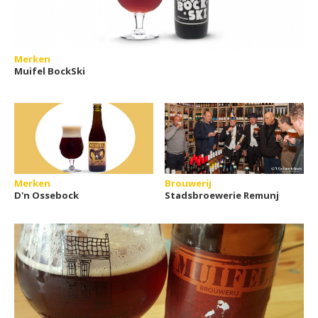
Merken
Muifel BockSki
Merken
Brouwerij
D'n Ossebock
Stadsbroewerie Remunj