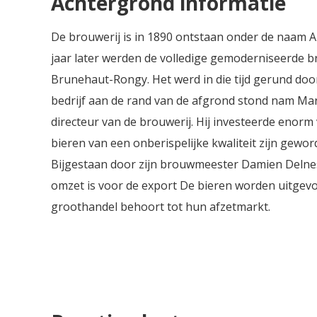
Achtergrond informatie
zowel warme zomerse dan wel
koude herfstelijke dagen.
De brouwerij is in 1890 ontstaan onder de naam Al
jaar later werden de volledige gemoderniseerde 
Brunehaut-Rongy. Het werd in die tijd gerund doo
bedrijf aan de rand van de afgrond stond nam Marc
directeur van de brouwerij. Hij investeerde enor
bieren van een onberispelijke kwaliteit zijn gewor
Bijgestaan door zijn brouwmeester Damien Delne
omzet is voor de export De bieren worden uitgevoe
groothandel behoort tot hun afzetmarkt.