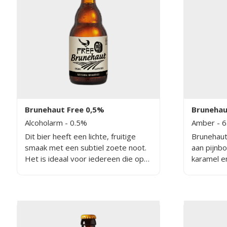
Brunehaut Free 0,5%
Brunehau
Alcoholarm
- 0.5%
Amber
- 
Dit bier heeft een lichte, fruitige
Brunehaut
smaak met een subtiel zoete noot.
aan pijnbo
Het is ideaal voor iedereen die op
karamel en
zoek is naar een licht alcoholarm
Het bier h
bier met een unieke smaak. De
De Amber 
fruitige aroma's maken dit bier een
Brunehaut
unieke aanbieding in de wereld van
bier.
de bieren.