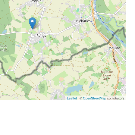
Leaflet
| ©
OpenStreetMap
contributors