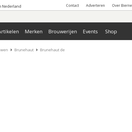
Contact
Adverteren
Over Bierne
an Nederland
rtikelen
Merken
Brouwerijen
Events
Shop
uwen
Brunehaut
Brunehaut de