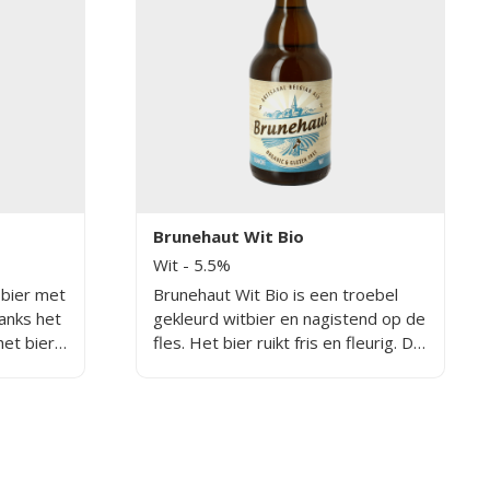
Brunehaut Wit Bio
Wit
- 5.5%
 bier met
Brunehaut Wit Bio is een troebel
anks het
gekleurd witbier en nagistend op de
het bier
fles. Het bier ruikt fris en fleurig. De
smaak is niet te bitter en bijna rond
in het midden van de mond. Een
echte dorstlesser.