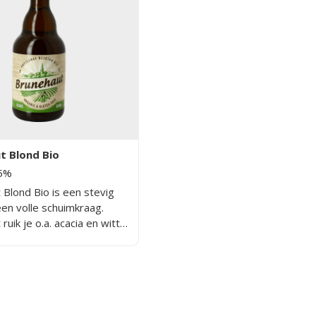
t Blond Bio
.5%
 Blond Bio is een stevig
en volle schuimkraag.
 ruik je o.a. acacia en witte
 en licht
t tonen van bijenwas. Het
n uitstekende dorstlesser.