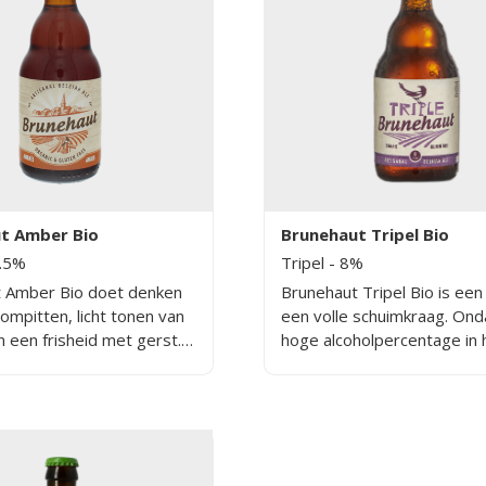
t Amber Bio
Brunehaut Tripel Bio
6.5%
Tripel
- 8%
 Amber Bio doet denken
Brunehaut Tripel Bio is een
ompitten, licht tonen van
een volle schuimkraag. Ond
 een frisheid met gerst.
hoge alcoholpercentage in 
eeft een stevig karakter.
smaakt het bier erg fris. De
Bio van brouwerij
nasmaak blijft lang hangen.
 bevat is een minder zoet