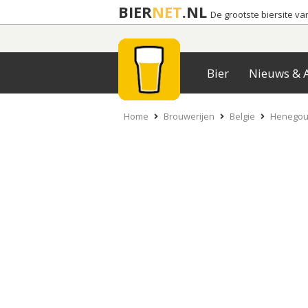
BIER
NET
.NL
De grootste biersite v
Bier
Nieuws & A
Home
Brouwerijen
Belgie
Henego