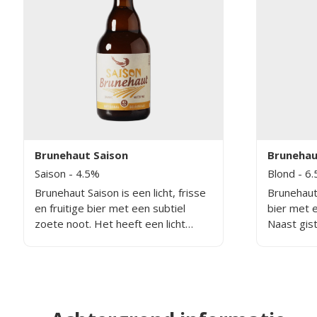
Brunehaut Saison
Brunehau
Saison
- 4.5%
Blond
- 6
Brunehaut Saison is een licht, frisse
Brunehaut
en fruitige bier met een subtiel
bier met e
zoete noot. Het heeft een licht
Naast gist
bittere afdeling en een aromatische
bloemetjes. De smaak is fris
geur met hints van citrus en
bitter me
bloemen. De middenmout en
bier is ee
hoparoma's creëren een
harmonieuze balans die het bier
uitstekend geschikt maakt voor