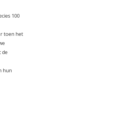
ecies 100
r toen het
uwe
t de
n hun