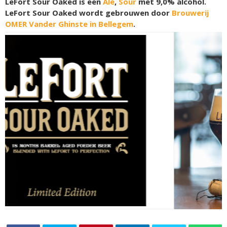
LeFort Sour Oaked is een
Ale
,
Sour
met 9,0% alcohol.
LeFort Sour Oaked wordt gebrouwen door
Brouwerij
OMER Vander Ghinste in Bellegem
.