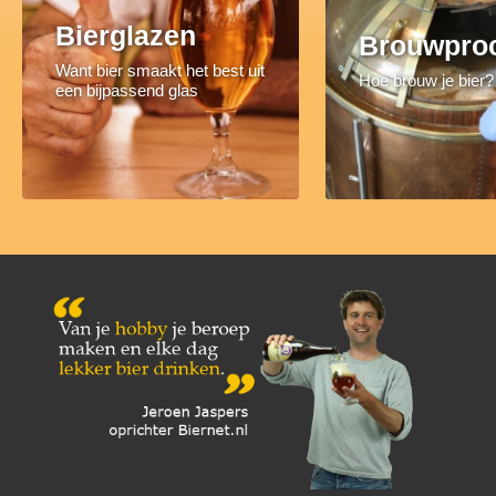
Bierglazen
Brouwpro
Want bier smaakt het best uit
Hoe brouw je bier?
een bijpassend glas