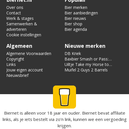
Over ons
Bier merken
Contact
Bier aanbiedingen
Werk & stages
Bier nieuws
Samenwerken &
Bier shop
adverteren
Bier agenda
Cookie instellingen
Algemeen
Nieuwe merken
Algemene Voorwaarden
DB Kriek
Copyright
Baxbier Smash or Pass:
Links
Strata
Uiltje Take my Horse to
Jouw eigen account
the Hotel Room
Muifel 2 Guys 2 Barrels
Nieuwsbrief
Biernet is alleen voor 18 jaar en ouder. Biernet bevat affiliate
links, als je iets bestelt via zo’n link, kunnen we een vergoeding
krijgen.