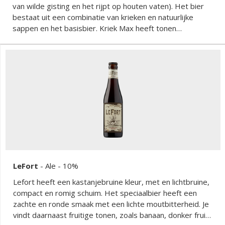
van wilde gisting en het rijpt op houten vaten). Het bier
bestaat uit een combinatie van krieken en natuurlijke
sappen en het basisbier. Kriek Max heeft tonen
van vanille, amandel en kersen. Er komt een kriek met een
uitstekende smaak en aangename geur. Het best
geserveerd in zijn specifiek kelkvormige glas op een
elegante voet.
LeFort
-
Ale
- 10%
Lefort heeft een kastanjebruine kleur, met en lichtbruine,
compact en romig schuim. Het speciaalbier heeft een
zachte en ronde smaak met een lichte moutbitterheid. Je
vindt daarnaast fruitige tonen, zoals banaan, donker fruit