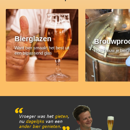
Bierglazen
Brouwpro
Want bier smaakt het best uit
Hoe brouw je bier?
een bijpassend glas