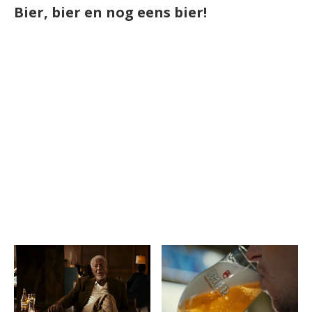
Bier, bier en nog eens bier!