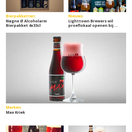
Bierpakketten
Nieuws
Nøgne Ø Alcoholarm
Lighttown Brewers wil
Bierpakket 4x33cl
proeflokaal openen bij de
brouwerij
Merken
Max Kriek