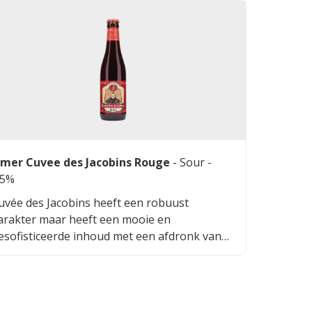
fdronk.
mer Cuvee des Jacobins Rouge
-
Sour
-
.5%
uvée des Jacobins heeft een robuust
arakter maar heeft een mooie en
esofisticeerde inhoud met een afdronk van
anille, gedroogde kersen en cacao. Dit is een
omplex, maar zeer gebalanceerd zuur bier.