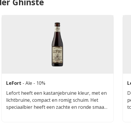
er Ghinste
LeFort
-
Ale
- 10%
L
Lefort heeft een kastanjebruine kleur, met en
D
lichtbruine, compact en romig schuim. Het
p
speciaalbier heeft een zachte en ronde smaak
t
met een lichte moutbitterheid. Je vindt
v
daarnaast fruitige tonen, zoals banaan,
h
donker fruit en rozijnen.
t