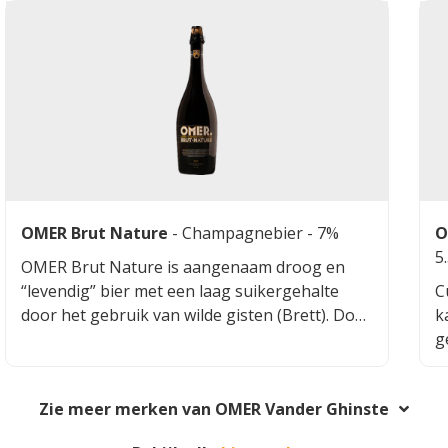
a
OMER Brut Nature
-
Champagnebier
- 7%
O
5
OMER Brut Nature is aangenaam droog en
“levendig” bier met een laag suikergehalte
C
door het gebruik van wilde gisten (Brett). Door
k
het dry hoppen met Belgische hop komt het
g
fruitige en kruidige karakter van de vijf
v
hopsoorten naar voren. Het resultaat is een
c
Zie meer merken van OMER Vander Ghinste
droog, bitter bier met een fijne nasmaak.