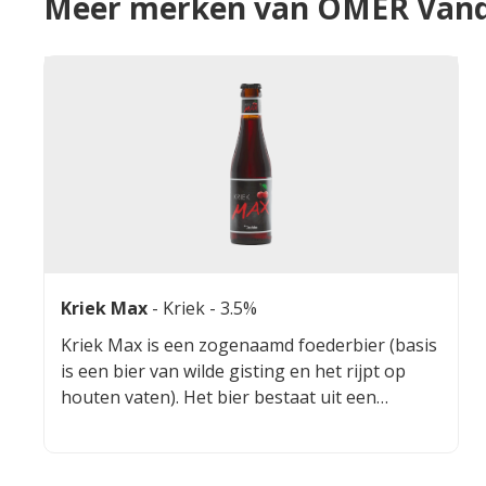
Meer merken van OMER Vand
Kriek Max
-
Kriek
- 3.5%
Kriek Max is een zogenaamd foederbier (basis
is een bier van wilde gisting en het rijpt op
houten vaten). Het bier bestaat uit een
combinatie van krieken en natuurlijke sappen
en het basisbier. Kriek Max heeft tonen
van vanille, amandel en kersen. Er komt