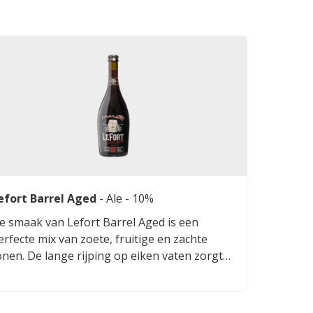
efort Barrel Aged
-
Ale
- 10%
e smaak van Lefort Barrel Aged is een
erfecte mix van zoete, fruitige en zachte
onen. De lange rijping op eiken vaten zorgt
oor een complexe smaak met tonen van
out, rood fruit, karamel en een subtiele zure
oon. Het bier heeft een volle en licht droge