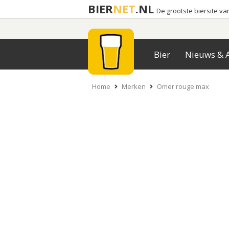
BIER
NET
.NL
De grootste biersite v
Bier
Nieuws & A
Home
Merken
Omer rouge max