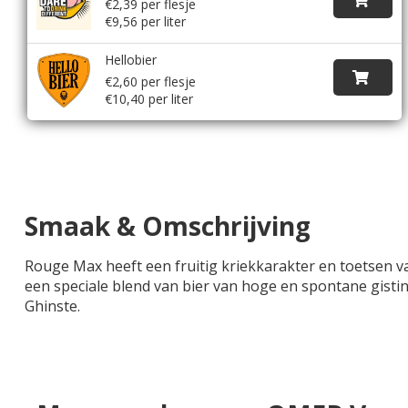
€2,39 per flesje
€9,56 per liter
Hellobier
€2,60 per flesje
€10,40 per liter
Smaak & Omschrijving
Rouge Max heeft een fruitig kriekkarakter en toetsen v
een speciale blend van bier van hoge en spontane gisti
Ghinste.