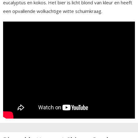
eucalyptus en kokos. Het bier is licht blond van kleur en heeft
een opvallende wolkachtige witte schuimkraag.