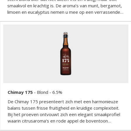
smaakvol en krachtig is. De aroma’s van munt, bergamot,
limoen en eucalyptus nemen u mee op een verrassende
reis. De delicate smaken van rozemarijn en kruidnagel
gaan wonderwel samen met de subtiele florale toetsen,
die worden aangevuld met een vleugje verkwikkende
gember. De smaak is volmondig en zacht, met een
rokerige en kruidige smaak voor het herkenbare Chimay-
karakter, uitlopend in een heerlijk verfijnde nasmaak.
Chimay 175
-
Blond
- 6.5%
De Chimay 175 presenteert zich met een harmonieuze
balans tussen frisse fruitigheid en kruidige complexiteit.
Bij het proeven ontvouwt zich een elegant smaakprofiel
waarin citrusaroma's en rode appel de boventoon
voeren, aangevuld met verfijnde specerijen zoals