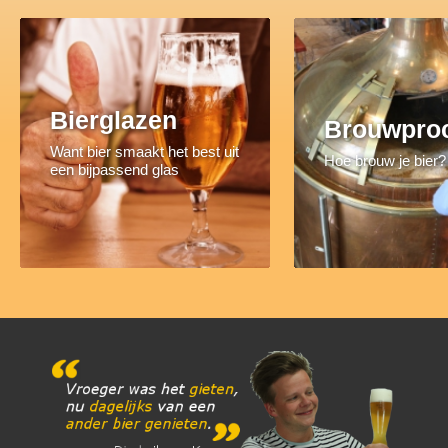
Bierglazen
Brouwpro
Want bier smaakt het best uit
Hoe brouw je bier?
een bijpassend glas