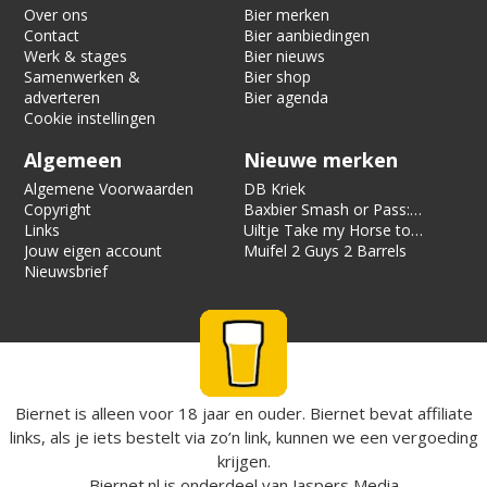
Over ons
Bier merken
Contact
Bier aanbiedingen
Werk & stages
Bier nieuws
Samenwerken &
Bier shop
adverteren
Bier agenda
Cookie instellingen
Algemeen
Nieuwe merken
Algemene Voorwaarden
DB Kriek
Copyright
Baxbier Smash or Pass:
Links
Strata
Uiltje Take my Horse to
Jouw eigen account
the Hotel Room
Muifel 2 Guys 2 Barrels
Nieuwsbrief
Biernet is alleen voor 18 jaar en ouder. Biernet bevat affiliate
links, als je iets bestelt via zo’n link, kunnen we een vergoeding
krijgen.
Biernet.nl
is onderdeel van
Jaspers Media