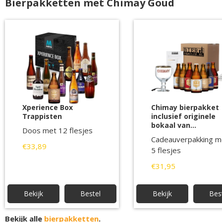
Bierpakketten met Chimay Goud
Xperience Box
Chimay bierpakket
Trappisten
inclusief originele
bokaal van
Doos met 12 flesjes
Bierfamilie
Cadeauverpakking m
€33,89
5 flesjes
€31,95
Bekijk
Bestel
Bekijk
Bes
Bekijk alle
bierpakketten
.