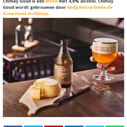
Chimay Goud is een
Blond
met 4,8% alcohol. Chimay
Goud wordt gebrouwen door
Abdij Notre-Dame de
Scourmont in Chimay
.