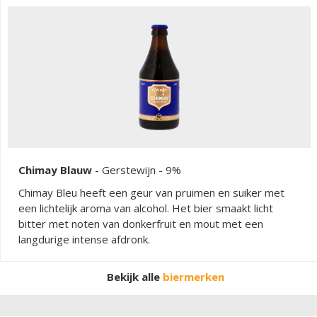
kardemom en koriander. Het trappistenbier toont een
licht zoete moutsmaak met nuances van wafel en
honingbloesem, gevolgd door fruitige accenten van peer,
appel en citroen. De gist draagt bij aan een zachte,
romige textuur die perfect samengaat met de levendige
fruitigheid. De afdronk is droog en subtiel pittig, waarbij
kruidige hopbitterheid en vineuze gistspecerijen voor een
verfrissend slotakkoord zorgen.
Chimay Blauw
-
Gerstewijn
- 9%
Chimay Bleu heeft een geur van pruimen en suiker met
een lichtelijk aroma van alcohol. Het bier smaakt licht
bitter met noten van donkerfruit en mout met een
langdurige intense afdronk.
Bekijk alle
biermerken