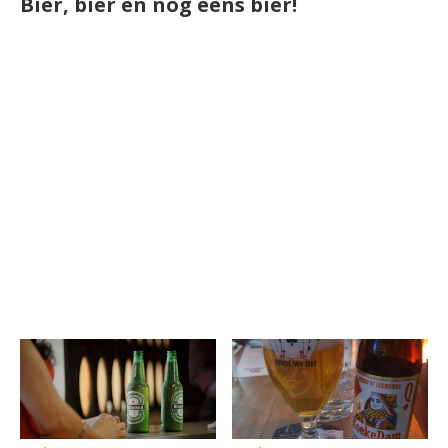
Bier, bier en nog eens bier!