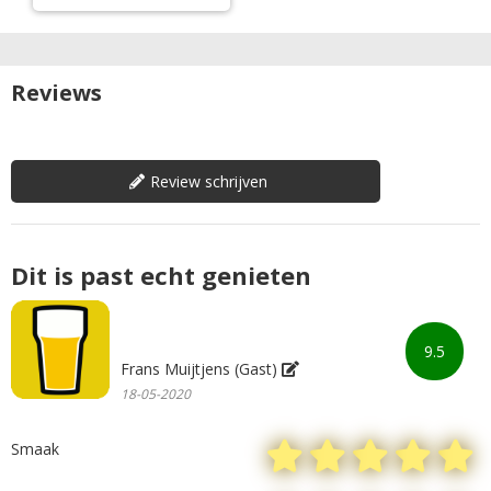
Reviews
Review schrijven
Dit is past echt genieten
9.5
Frans Muijtjens (Gast)
18-05-2020
Smaak