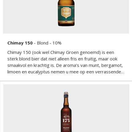
Chimay 150
-
Blond
- 10%
Chimay 150 (ook wel Chimay Groen genoemd) is een
sterk blond bier dat niet alleen fris en fruitig, maar ook
smaakvol en krachtig is. De aroma’s van munt, bergamot,
limoen en eucalyptus nemen u mee op een verrassende
reis. De delicate smaken van rozemarijn en kruidnagel
gaan wonderwel samen met de subtiele florale toetsen,
die worden aangevuld met een vleugje verkwikkende
gember. De smaak is volmondig en zacht, met een
rokerige en kruidige smaak voor het herkenbare Chimay-
karakter, uitlopend in een heerlijk verfijnde nasmaak.