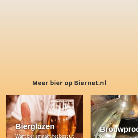
Meer bier op Biernet.nl
Bierglazen
Brouwpro
Want bier smaakt het best uit