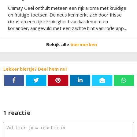
Chimay Geel onthult meteen een rijk aroma met kruidige
en fruitige toetsen. De neus kenmerkt zich door frisse
citrus en een rijke kruidigheid van kardemom en
koriander, aangevuld met een zachte hint van rode appel,
anijs en vanille. In de smaak keert dit elegante samenspel
terug, waarbij de kruidigheid in evenwicht wordt
Bekijk alle
biermerken
gehouden door een levendige citrusfrisheid. De afdronk is
droog en verfijnd met een kruidige toets die elegant
uitdooft.
Lekker biertje? Deel hem nu!
1 reactie