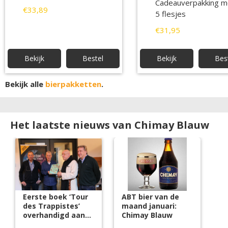
Cadeauverpakking m
€33,89
5 flesjes
€31,95
Bekijk
Bestel
Bekijk
Bes
Bekijk alle
bierpakketten
.
Het laatste nieuws van Chimay Blauw
Eerste boek ‘Tour
ABT bier van de
des Trappistes’
maand januari:
overhandigd aan
Chimay Blauw
broeder Isaac van