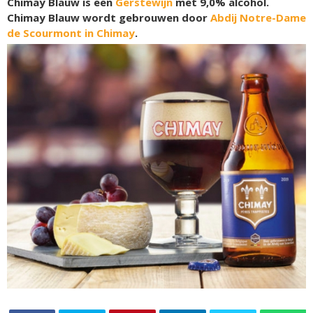
Chimay Blauw is een
Gerstewijn
met 9,0% alcohol.
Chimay Blauw wordt gebrouwen door
Abdij Notre-Dame
de Scourmont in Chimay
.