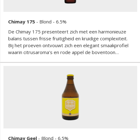
Chimay 175
-
Blond
- 6.5%
De Chimay 175 presenteert zich met een harmonieuze
balans tussen frisse fruitigheid en kruidige complexiteit.
Bij het proeven ontvouwt zich een elegant smaakprofiel
waarin citrusaroma's en rode appel de boventoon
voeren, aangevuld met verfijnde specerijen zoals
kardemom en koriander. Het trappistenbier toont een
licht zoete moutsmaak met nuances van wafel en
honingbloesem, gevolgd door fruitige accenten van peer,
appel en citroen. De gist draagt bij aan een zachte,
romige textuur die perfect samengaat met de levendige
fruitigheid. De afdronk is droog en subtiel pittig, waarbij
kruidige hopbitterheid en vineuze gistspecerijen voor een
verfrissend slotakkoord zorgen.
Chimay Geel
-
Blond
- 6.5%