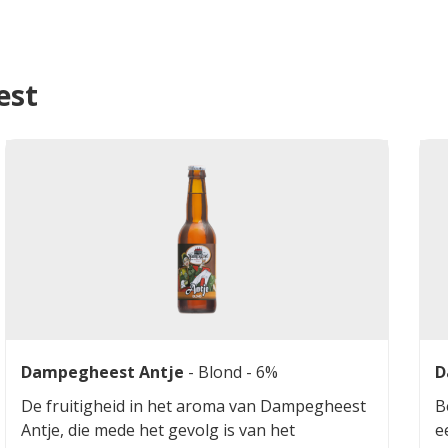
est
Dampegheest Antje
-
Blond
- 6%
D
De fruitigheid in het aroma van Dampegheest
B
Antje, die mede het gevolg is van het
e