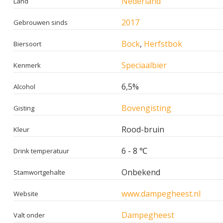
Nederland
Land
2017
Gebrouwen sinds
Bock
,
Herfstbok
Biersoort
Speciaalbier
Kenmerk
6,5%
Alcohol
Bovengisting
Gisting
Rood-bruin
Kleur
6 - 8 ℃
Drink temperatuur
Onbekend
Stamwortgehalte
www.dampegheest.nl
Website
Dampegheest
Valt onder