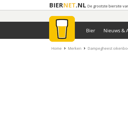
BIER
NET
.NL
De grootste biersite v
Bier
Nieuws & A
Home
Merken
Dampegheest oikenbo