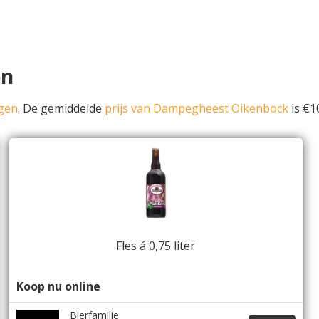
en
gen
. De gemiddelde
prijs van Dampegheest Oikenbock
is €10
Fles á 0,75 liter
Koop nu online
Bierfamilie