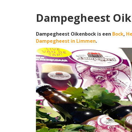
Dampegheest Oi
Dampegheest Oikenbock is een
Bock
,
He
Dampegheest in Limmen
.