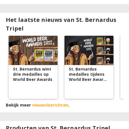
Het laatste nieuws van St. Bernardus
Tripel
St. Bernardus wint
St. Bernardus
Be
drie medailles op
medailles tijdens
r
World Beer Awards
World Beer Awards
va
2020
Bekijk meer
nieuwsberichten
.
Producten van St. Bernardus Tripel