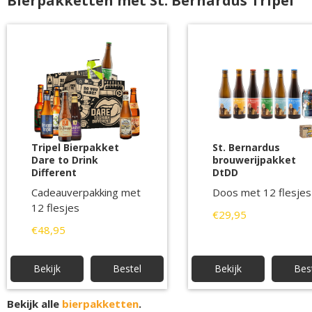
Bierpakketten met St. Bernardus Tripel
Tripel Bierpakket
St. Bernardus
Dare to Drink
brouwerijpakket
Different
DtDD
Cadeauverpakking met
Doos met 12 flesjes
12 flesjes
€29,95
€48,95
Bekijk
Bestel
Bekijk
Bes
Bekijk alle
bierpakketten
.