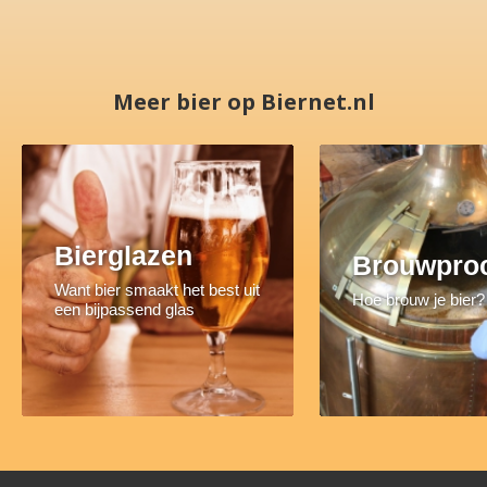
Meer bier op Biernet.nl
Bierglazen
Brouwpro
Want bier smaakt het best uit
Hoe brouw je bier?
een bijpassend glas