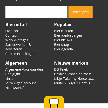
Verification code:
6388
Biernet.nl
Populair
Over ons
Bier merken
Contact
Bier aanbiedingen
Werk & stages
Bier nieuws
Samenwerken &
Bier shop
adverteren
Bier agenda
Cookie instellingen
Algemeen
Nieuwe merken
Algemene Voorwaarden
DB Kriek
Copyright
Baxbier Smash or Pass:
Links
Strata
Uiltje Take my Horse to
Jouw eigen account
the Hotel Room
Muifel 2 Guys 2 Barrels
Nieuwsbrief