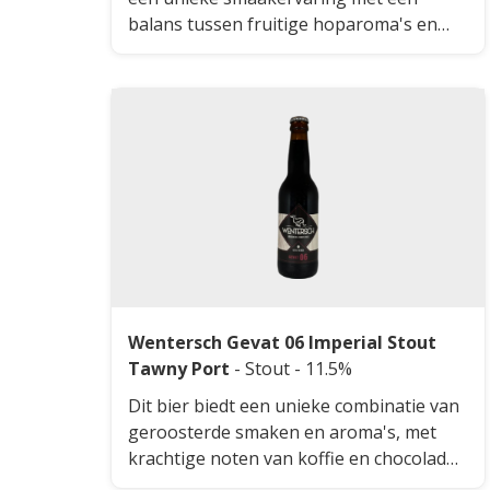
balans tussen fruitige hoparoma's en
een subtiele cocktailachtige twist. Het
bier heeft een frisse en licht bittere
afdronk, met tonen van citrus en
tropisch fruit. De ambachtelijke
bereiding zorgt voor een rijke en
complexe smaakbeleving die zowel
verrassend als verfrissend is.
Wentersch Gevat 06 Imperial Stout
Tawny Port
-
Stout
- 11.5%
Dit bier biedt een unieke combinatie van
geroosterde smaken en aroma's, met
krachtige noten van koffie en chocolade.
Daarnaast zijn er subtiele hints van rode