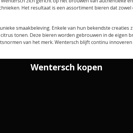
ft Wentersch zich gericht op het brouwen van authentieke en
ken. Het resultaat is een assortiment bieren dat zowel do
 unieke smaakbeleving. Enkele van hun bekendste creaties zi
t citrus tonen. Deze bieren worden gebrouwen in de eigen 
tsnormen van het merk. Wentersch blijft continu innoveren 
Wentersch kopen