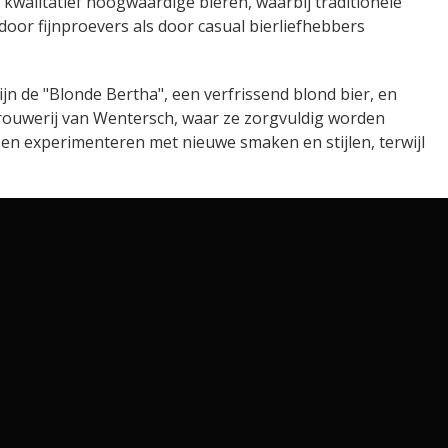
 kwalitatief hoogwaardige bieren, waarbij traditionele
or fijnproevers als door casual bierliefhebbers
jn de "Blonde Bertha", een verfrissend blond bier, en
brouwerij van Wentersch, waar ze zorgvuldig worden
en experimenteren met nieuwe smaken en stijlen, terwijl