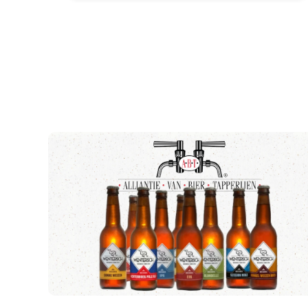
fruit en tannines van de oude port, wat
een diepe en complexe smaakverhaal
creëert. Het bier is rijk en vol van smaak,
met een mooie balans tussen zoetigheid
en bitterheid. De aangename
alcoholgehalte maakt dit bier een
uitstekende keuze voor bijzondere
momenten.