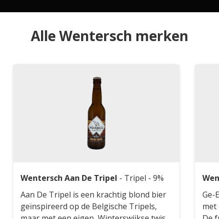
Alle Wentersch merken
Wentersch Aan De Tripel
-
Tripel
- 9%
Wen
Aan De Tripel is een krachtig blond bier
Ge-E
geïnspireerd op de Belgische Tripels,
met 
maar met een eigen, Winterswijkse twist.
De f