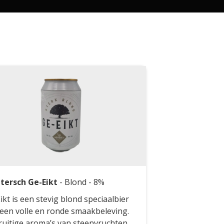
tersch Ge-Eikt
-
Blond
- 8%
ikt is een stevig blond speciaalbier
een volle en ronde smaakbeleving.
ruitige aroma’s van steenvruchten