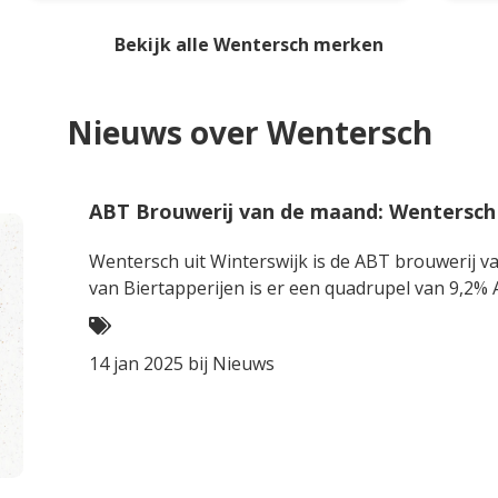
citrus en tropisch fruit. In de mond is het
diep
Bekijk alle Wentersch merken
bier zacht en toegankelijk, met een
creë
aangenaam hoppige smaak en een
met 
vlotte, niet te bittere afdronk. Makkelijk
en b
Nieuws over Wentersch
doordrinkbaar.
ABT Brouwerij van de maand: Wentersch
Wentersch uit Winterswijk is de ABT brouwerij va
van Biertapperijen is er een quadrupel van 9,2
14 jan 2025 bij
Nieuws