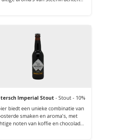
en mooi aangevuld door een zachte
heid en een lichte toets van vanille.
zij de rijping op eikenhouten
pers ontstaat een subtiele
achtige ondertoon die het bier extra
te geeft. De body is krachtig maar
ankelijk, waardoor het bier een
 doordrinkbaarheid behoudt. De
ns tussen fruitigheid, zoetheid en
ines maakt dit bier bijzonder en
plex.
tersch Imperial Stout
-
Stout
- 10%
bier biedt een unieke combinatie van
osterde smaken en aroma's, met
htige noten van koffie en chocolade.
naast zijn er subtiele hints van rood
t en tannines van oude port, wat een