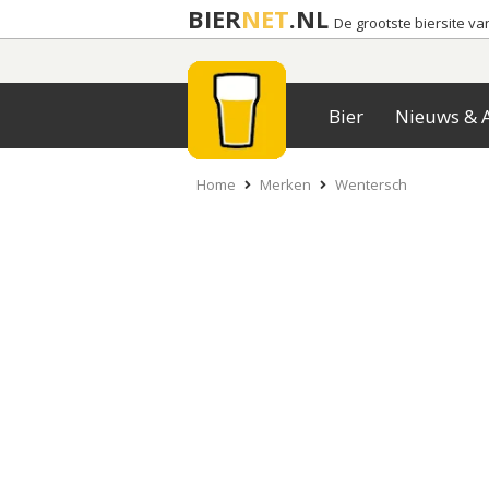
BIER
NET
.NL
De grootste biersite v
Bier
Nieuws & A
Home
Merken
Wentersch