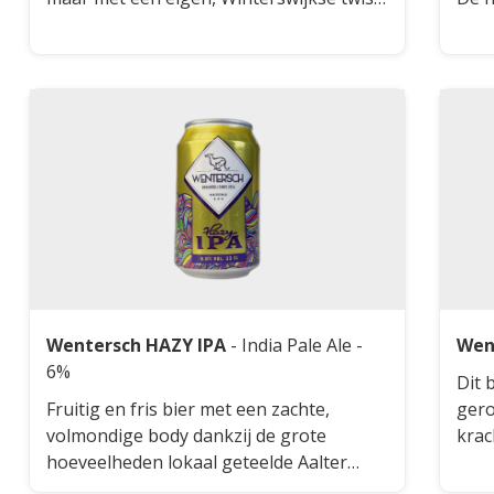
Dit bier heeft een complexe smaak met
word
noten, honing, karamel en een licht
zoet
bittere afdronk. Het is ideaal voor vette
Dank
vis, gekruide gerechten, vleesgerechten,
snip
pittige en belege kazen, en zoete
hout
desserts.
diep
toeg
hoge
bala
tann
com
Wentersch HAZY IPA
-
India Pale Ale
-
Wen
6%
Dit 
Fruitig en fris bier met een zachte,
gero
volmondige body dankzij de grote
krac
hoeveelheden lokaal geteelde Aalter
Daar
Troshaver. De neus biedt aroma's van
frui