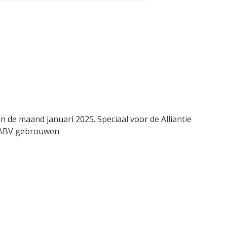
e en complexe smaakervaring
ert. Het bier is rijk en vol van smaak,
een mooie balans tussen zoetigheid
itterheid.
n de maand januari 2025. Speciaal voor de Alliantie
% ABV gebrouwen.