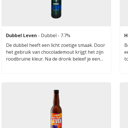
Dubbel Leven
-
Dubbel
- 7.7%
H
De dubbel heeft een licht zoetige smaak. Door
B
het gebruik van chocolademout krijgt het zijn
e
roodbruine kleur. Na de dronk beleef je een
t
zacht mondgevoel met een lange droge
h
afdronk. Een prachtig bier om bij weg te
z
dromen
g
i
h
s