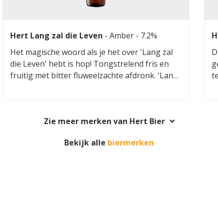
Hert Lang zal die Leven
-
Amber
- 7.2%
H
Het magische woord als je het over 'Lang zal
D
die Leven' hebt is hop! Tongstrelend fris en
g
fruitig met bitter fluweelzachte afdronk. 'Lang
t
zal die / hij / zij Leven' is een Amber bier met
k
een karakteristieke smaak. Gebrouwen
n
volgens de traditionele methode, met
Zie meer merken van Hert Bier
nagisting op fles en ongefilterd. De heerlijk
hoppige smaak, gecombineerd met een fris
Bekijk alle
biermerken
bittere afdronk, maakt het tot een heerlijk
biertje om te proosten op een lang leven!