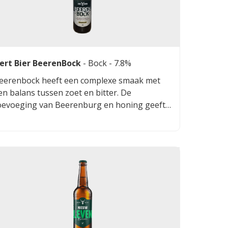
ert Bier BeerenBock
-
Bock
- 7.8%
eerenbock heeft een complexe smaak met
en balans tussen zoet en bitter. De
oevoeging van Beerenburg en honing geeft
et bier een kruidige en lichtzoete toets. De
achte kruidengeur komt subtiel naar voren,
evolgd door een lichtzoete smaak die eindigt
n een aangename, bittere afdronk. Het bier
eeft een volle body en een rijke
maakbeleving.