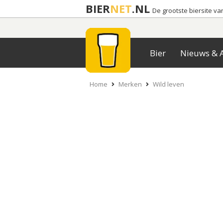
BIER
NET
.NL
De grootste biersite v
Bier
Nieuws & A
Home
Merken
Wild leven