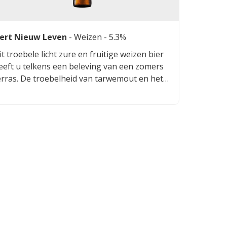
ert Nieuw Leven
-
Weizen
- 5.3%
it troebele licht zure en fruitige weizen bier
eeft u telkens een beleving van een zomers
erras. De troebelheid van tarwemout en het
ruidige karakter van de gist bezorgen u het
ieuwe levensgevoel.