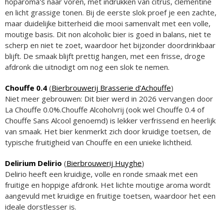
hoparoma's naar voren, met indrukken van citrus, clementine
en licht grassige tonen. Bij de eerste slok proef je een zachte,
maar duidelijke bitterheid die mooi samenvalt met een volle,
moutige basis. Dit non alcoholic bier is goed in balans, niet te
scherp en niet te zoet, waardoor het bijzonder doordrinkbaar
blijft. De smaak blijft prettig hangen, met een frisse, droge
afdronk die uitnodigt om nog een slok te nemen.
Chouffe 0.4
(
Bierbrouwerij Brasserie d’Achouffe
)
Niet meer gebrouwen: Dit bier werd in 2026 vervangen door
La Chouffe 0.0%.Chouffe Alcoholvrij (ook wel Chouffe 0.4 of
Chouffe Sans Alcool genoemd) is lekker verfrissend en heerlijk
van smaak. Het bier kenmerkt zich door kruidige toetsen, de
typische fruitigheid van Chouffe en een unieke lichtheid.
Delirium Delirio
(
Bierbrouwerij Huyghe
)
Delirio heeft een kruidige, volle en ronde smaak met een
fruitige en hoppige afdronk. Het lichte moutige aroma wordt
aangevuld met kruidige en fruitige toetsen, waardoor het een
ideale dorstlesser is.