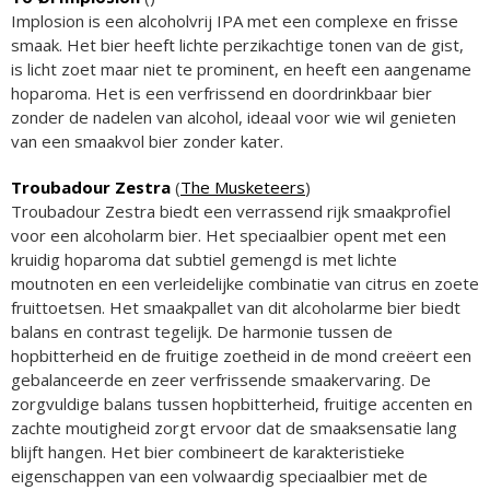
Implosion is een alcoholvrij IPA met een complexe en frisse
smaak. Het bier heeft lichte perzikachtige tonen van de gist,
is licht zoet maar niet te prominent, en heeft een aangename
hoparoma. Het is een verfrissend en doordrinkbaar bier
zonder de nadelen van alcohol, ideaal voor wie wil genieten
van een smaakvol bier zonder kater.
Troubadour Zestra
(
The Musketeers
)
Troubadour Zestra biedt een verrassend rijk smaakprofiel
voor een alcoholarm bier. Het speciaalbier opent met een
kruidig hoparoma dat subtiel gemengd is met lichte
moutnoten en een verleidelijke combinatie van citrus en zoete
fruittoetsen. Het smaakpallet van dit alcoholarme bier biedt
balans en contrast tegelijk. De harmonie tussen de
hopbitterheid en de fruitige zoetheid in de mond creëert een
gebalanceerde en zeer verfrissende smaakervaring. De
zorgvuldige balans tussen hopbitterheid, fruitige accenten en
zachte moutigheid zorgt ervoor dat de smaaksensatie lang
blijft hangen. Het bier combineert de karakteristieke
eigenschappen van een volwaardig speciaalbier met de