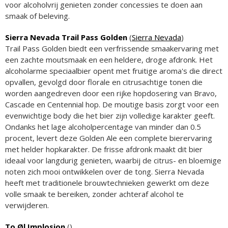
voor alcoholvrij genieten zonder concessies te doen aan
smaak of beleving.
Sierra Nevada Trail Pass Golden
(
Sierra Nevada
)
Trail Pass Golden biedt een verfrissende smaakervaring met
een zachte moutsmaak en een heldere, droge afdronk. Het
alcoholarme speciaalbier opent met fruitige aroma's die direct
opvallen, gevolgd door florale en citrusachtige tonen die
worden aangedreven door een rijke hopdosering van Bravo,
Cascade en Centennial hop. De moutige basis zorgt voor een
evenwichtige body die het bier zijn volledige karakter geeft.
Ondanks het lage alcoholpercentage van minder dan 0.5
procent, levert deze Golden Ale een complete bierervaring
met helder hopkarakter. De frisse afdronk maakt dit bier
ideaal voor langdurig genieten, waarbij de citrus- en bloemige
noten zich mooi ontwikkelen over de tong. Sierra Nevada
heeft met traditionele brouwtechnieken gewerkt om deze
volle smaak te bereiken, zonder achteraf alcohol te
verwijderen.
To Øl Implosion
(
)