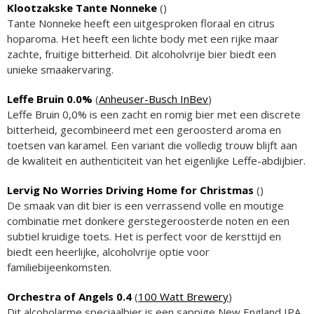
Klootzakske Tante Nonneke
(
)
Tante Nonneke heeft een uitgesproken floraal en citrus
hoparoma. Het heeft een lichte body met een rijke maar
zachte, fruitige bitterheid. Dit alcoholvrije bier biedt een
unieke smaakervaring.
Leffe Bruin 0.0%
(
Anheuser-Busch InBev
)
Leffe Bruin 0,0% is een zacht en romig bier met een discrete
bitterheid, gecombineerd met een geroosterd aroma en
toetsen van karamel. Een variant die volledig trouw blijft aan
de kwaliteit en authenticiteit van het eigenlijke Leffe-abdijbier.
Lervig No Worries Driving Home for Christmas
(
)
De smaak van dit bier is een verrassend volle en moutige
combinatie met donkere gerstegeroosterde noten en een
subtiel kruidige toets. Het is perfect voor de kersttijd en
biedt een heerlijke, alcoholvrije optie voor
familiebijeenkomsten.
Orchestra of Angels 0.4
(
100 Watt Brewery
)
Dit alcoholarme speciaalbier is een sappige New England IPA