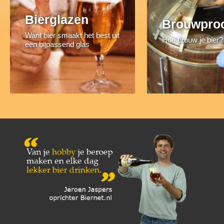
Bierglazen
Brouwpro
Want bier smaakt het best uit
Hoe brouw je bier?
een bijpassend glas