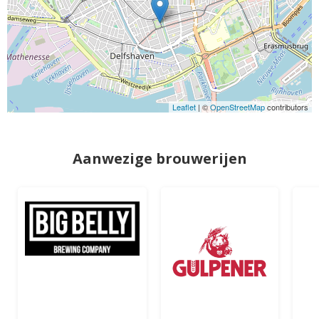
Leaflet
| ©
OpenStreetMap
contributors
Aanwezige brouwerijen