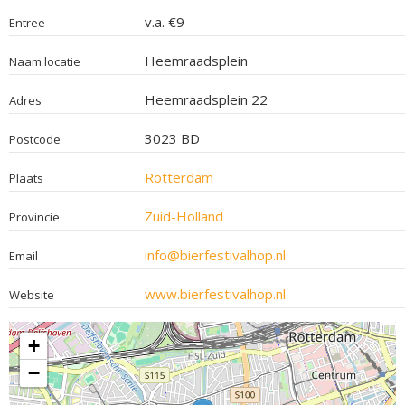
v.a. €9
Entree
Heemraadsplein
Naam locatie
Heemraadsplein 22
Adres
3023 BD
Postcode
Rotterdam
Plaats
Zuid-Holland
Provincie
info@bierfestivalhop.nl
Email
www.bierfestivalhop.nl
Website
+
−