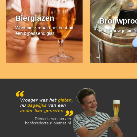
Bierglazen
Brouwpro
Want bier smaakt het best uit
Hoe brouw je bier?
een bijpassend glas