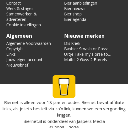
Contact
Bier aanbiedingen
Werk & stages
Bier nieuws
Samenwerken &
Bier shop
adverteren
Bier agenda
Cookie instellingen
Algemeen
Nieuwe merken
Algemene Voorwaarden
DB Kriek
Copyright
Baxbier Smash or Pass:
Links
Strata
Uiltje Take my Horse to
Jouw eigen account
the Hotel Room
Muifel 2 Guys 2 Barrels
Nieuwsbrief
Biernet is alleen voor 18 jaar en ouder. Biernet bevat affiliate
links, als je iets bestelt via zo’n link, kunnen we een vergoeding
krijgen.
Biernet.nl
is onderdeel van
Jaspers Media
© 2008 - 2026