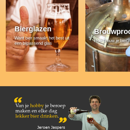
Bierglazen
Brouwpro
Want bier smaakt het best uit
Hoe brouw je bier?
een bijpassend glas