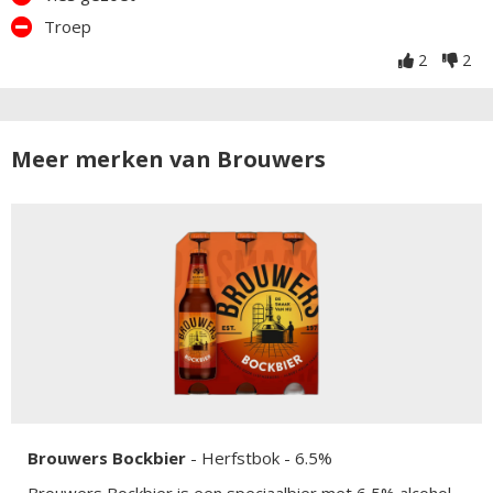
Troep
2
2
Meer merken van Brouwers
Brouwers Bockbier
-
Herfstbok
- 6.5%
Brouwers Bockbier is een speciaalbier met 6,5% alcohol.