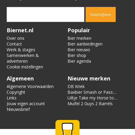
Verification code:
9648
Biernet.nl
Populair
Over ons
Bier merken
Contact
Bier aanbiedingen
Werk & stages
Bier nieuws
Samenwerken &
Bier shop
adverteren
Bier agenda
Cookie instellingen
Algemeen
Nieuwe merken
Algemene Voorwaarden
DB Kriek
Copyright
Baxbier Smash or Pass:
Links
Strata
Uiltje Take my Horse to
Jouw eigen account
the Hotel Room
Muifel 2 Guys 2 Barrels
Nieuwsbrief