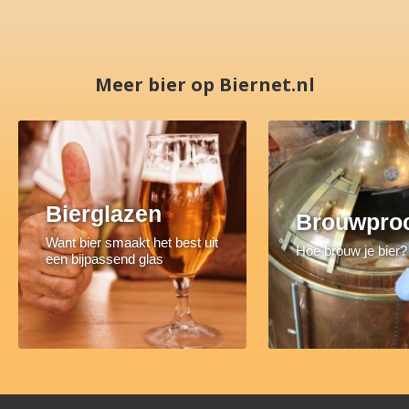
Meer bier op Biernet.nl
Bierglazen
Brouwpro
Want bier smaakt het best uit
Hoe brouw je bier?
een bijpassend glas