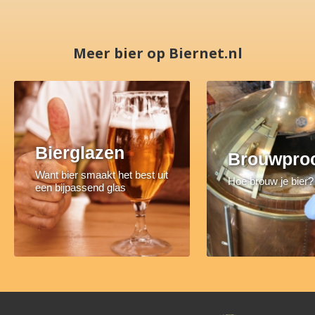
Meer bier op Biernet.nl
Bierglazen
Brouwpro
Want bier smaakt het best uit
Hoe brouw je bier?
een bijpassend glas