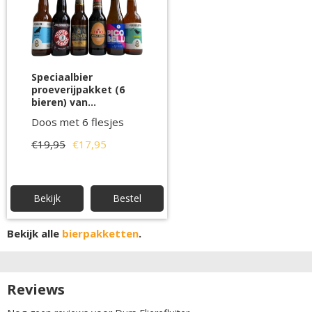
Speciaalbier
proeverijpakket (6
bieren) van
OnlineBierwinkel
Doos met 6 flesjes
€19,95
€17,95
Bekijk
Bestel
Bekijk alle
bierpakketten
.
Reviews