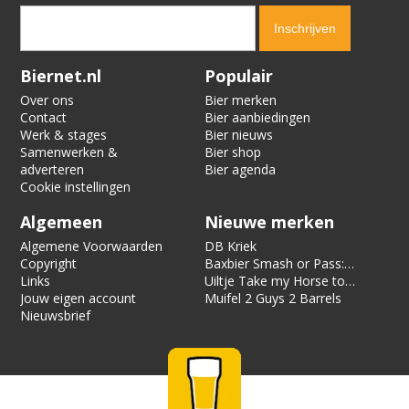
Verification code:
4646
Biernet.nl
Populair
Over ons
Bier merken
Contact
Bier aanbiedingen
Werk & stages
Bier nieuws
Samenwerken &
Bier shop
adverteren
Bier agenda
Cookie instellingen
Algemeen
Nieuwe merken
Algemene Voorwaarden
DB Kriek
Copyright
Baxbier Smash or Pass:
Links
Strata
Uiltje Take my Horse to
Jouw eigen account
the Hotel Room
Muifel 2 Guys 2 Barrels
Nieuwsbrief