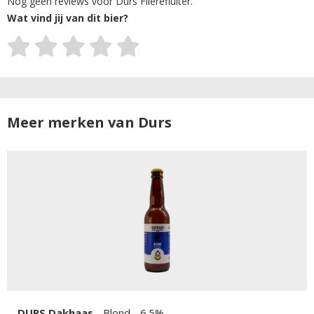
Nog geen reviews voor Durs Flierefluiter.
Wat vind jij van dit bier?
Meer merken van Durs
DURS Dakhaas
-
Blond
- 6.5%